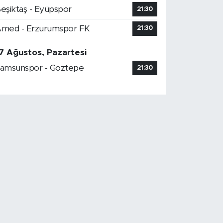
eşiktaş - Eyüpspor
21:30
med - Erzurumspor FK
21:30
7 Ağustos, Pazartesi
amsunspor - Göztepe
21:30