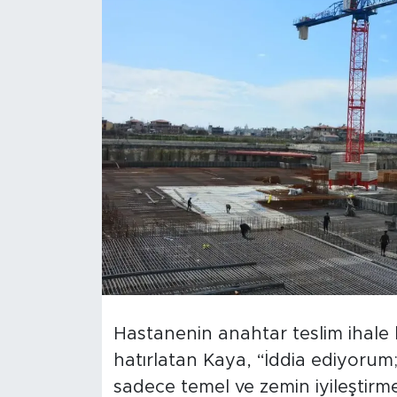
Türkiye
Yaşam
Yerel
Hastanenin anahtar teslim ihale 
hatırlatan Kaya, “İddia ediyor
sadece temel ve zemin iyileştir