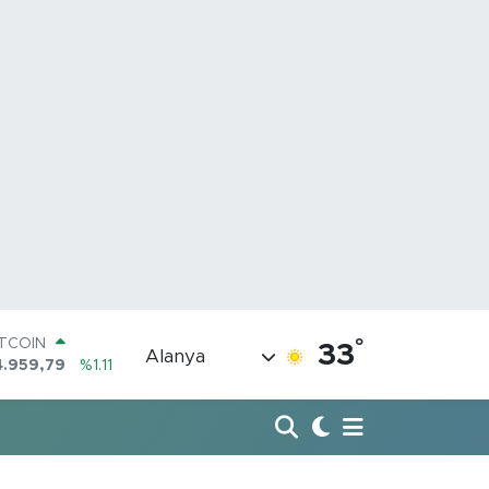
ITCOIN
4.959,79
%1.11
°
33
Alanya
OLAR
7,7436
%0.18
URO
5,2510
%0.32
TERLİN
4,4811
%0.38
RAM ALTIN