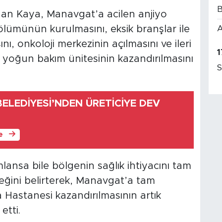
B
nan Kaya, Manavgat’a acilen anjiyo
A
ölümünün kurulmasını, eksik branşlar ile
, onkoloji merkezinin açılmasını ve ileri
1
yoğun bakım ünitesinin kazandırılmasını
S
ESİ’NDEN ÜRETİCİYE DEV
le
ansa bile bölgenin sağlık ihtiyacını tam
ğini belirterek, Manavgat’a tam
a Hastanesi kazandırılmasının artık
etti.