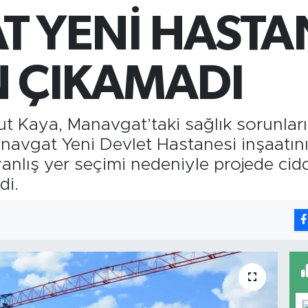
6
 YENİ HASTAN
B
1
 ÇIKAMADI
ut Kaya, Manavgat’taki sağlık sorunları
navgat Yeni Devlet Hastanesi inşaatını
anlış yer seçimi nedeniyle projede cidd
di.