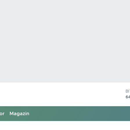
B
6
D
4
E
5
or
Magazin
S
6
G