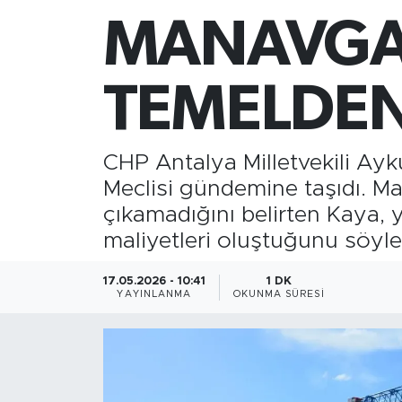
MANAVGAT
Gazipaşa
Güncel
TEMELDEN
Gündem
CHP Antalya Milletvekili Ayk
İnşaat-Emlak
Meclisi gündemine taşıdı. Ma
çıkamadığını belirten Kaya, y
Kültür-Sanat
maliyetleri oluştuğunu söyle
Sağlık
17.05.2026 - 10:41
1 DK
YAYINLANMA
OKUNMA SÜRESI
Siyaset
Spor
Turizm