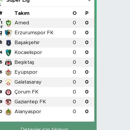
Süper Lig
#
Takım
O
P
Amed
0
0
1
Erzurumspor FK
0
0
2
Başakşehir
0
0
3
Kocaelispor
0
0
4
Beşiktaş
0
0
5
Eyüpspor
0
0
6
Galatasaray
0
0
7
Çorum FK
0
0
8
Gaziantep FK
0
0
9
Alanyaspor
0
0
0
Detaylar için tıklayın