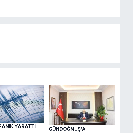
PANİK YARATTI
GÜNDOĞMUŞ'A