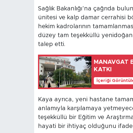
Sağlık Bakanlığı’na çağrıda bulu
ünitesi ve kalp damar cerrahisi b
hekim kadrolarının tamamlanmasını
düzey tam teşekküllü yenidoğan 
talep etti.
MANAVGAT BELEDİY
KATKI
İçeriği Görüntü
Kaya ayrıca, yeni hastane tamaml
anlamıyla karşılamaya yetmeyece
teşekküllü bir Eğitim ve Araştırm
hayati bir ihtiyaç olduğunu ifade 