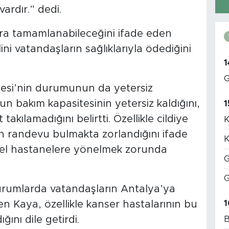
ardır.” dedi.
sonra tamamlanabileceğini ifade eden
i vatandaşların sağlıklarıyla ödediğini
1
G
si’nin durumunun da yetersiz
bakım kapasitesinin yetersiz kaldığını,
1
takılamadığını belirtti. Özellikle cildiye
K
ın randevu bulmakta zorlandığını ifade
K
zel hastanelere yönelmek zorunda
G
G
 durumlarda vatandaşların Antalya’ya
1
n Kaya, özellikle kanser hastalarının bu
B
nı dile getirdi.