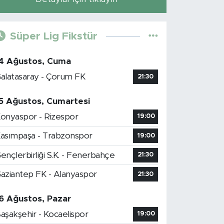
Süper Lig Fikstür
4 Ağustos, Cuma
alatasaray - Çorum FK
21:30
5 Ağustos, Cumartesi
onyaspor - Rizespor
19:00
asımpaşa - Trabzonspor
19:00
ençlerbirliği S.K. - Fenerbahçe
21:30
aziantep FK - Alanyaspor
21:30
6 Ağustos, Pazar
aşakşehir - Kocaelispor
19:00