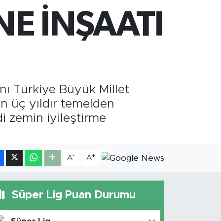
660.55
%0.03
E İNŞAATI
İST100
3.779
%-14
nı Türkiye Büyük Millet
n üç yıldır temelden
i zemin iyileştirme
-
+
A
A
Süper Lig Puan Durumu