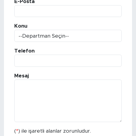
E-Posta
Gazipaşa
Konu
Güncel
Gündem
Telefon
İnşaat-Emlak
Kültür-Sanat
Mesaj
Sağlık
Siyaset
Spor
(
*
) ile işaretli alanlar zorunludur.
Turizm