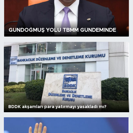
Gazipaşa
Güncel
GÜNDOĞMUŞ YOLU TBMM GÜNDEMİNDE
Gündem
İnşaat-Emlak
Kültür-Sanat
Sağlık
Siyaset
BDDK akşamları para yatırmayı yasakladı mı?
Spor
Turizm