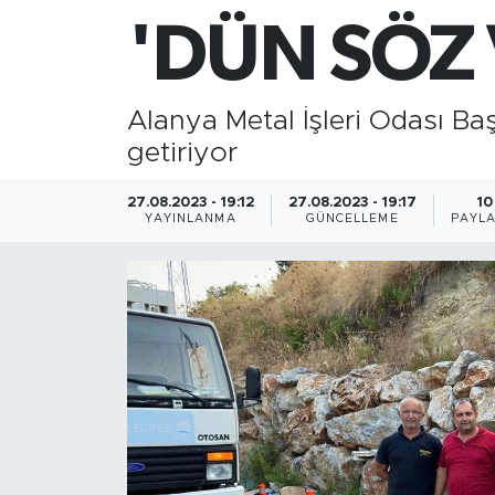
'DÜN SÖZ 
Gazipaşa
Güncel
Alanya Metal İşleri Odası Baş
getiriyor
Gündem
27.08.2023 - 19:12
27.08.2023 - 19:17
10
İnşaat-Emlak
YAYINLANMA
GÜNCELLEME
PAYLA
Kültür-Sanat
Sağlık
Siyaset
Spor
Turizm