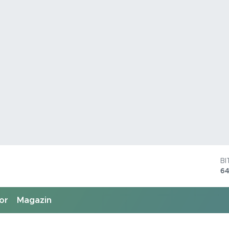
B
64
D
4
or
Magazin
E
55
S