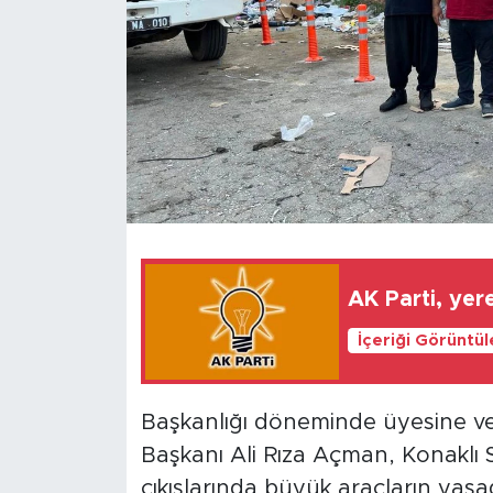
Türkiye
Yaşam
Yerel
AK Parti, yer
İçeriği Görüntü
Başkanlığı döneminde üyesine verd
Başkanı Ali Rıza Açman, Konaklı S
çıkışlarında büyük araçların yaşad