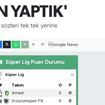
,4811
%0.38
 YAPTIK'
RAM ALTIN
660.55
%0
İST100
.779
%-14
sözleri tek tek yerine
-
+
A
A
Süper Lig Puan Durumu
Süper Lig
#
Takım
O
P
Amed
0
0
1
Erzurumspor FK
0
0
2