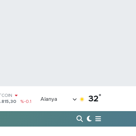
ITCOIN
°
32
Alanya
.815,30
%-0.1
OLAR
7,7436
%0.18
URO
,2510
%0.32
TERLİN