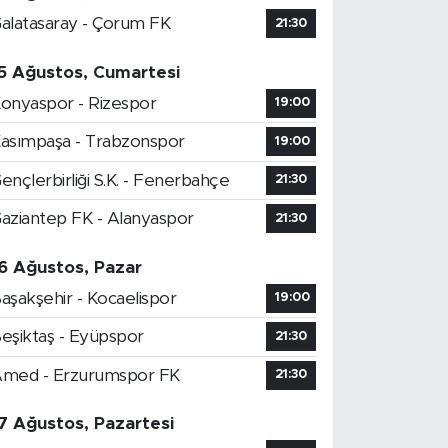
alatasaray - Çorum FK
21:30
5 Ağustos, Cumartesi
onyaspor - Rizespor
19:00
asımpaşa - Trabzonspor
19:00
ençlerbirliği S.K. - Fenerbahçe
21:30
aziantep FK - Alanyaspor
21:30
6 Ağustos, Pazar
aşakşehir - Kocaelispor
19:00
eşiktaş - Eyüpspor
21:30
med - Erzurumspor FK
21:30
7 Ağustos, Pazartesi