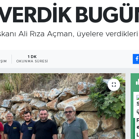
64
VERDİK BUGÜN
G
6
B
13
kanı Ali Rıza Açman, üyelere verdikleri 
1 DK
ŞIM
OKUNMA SÜRESI