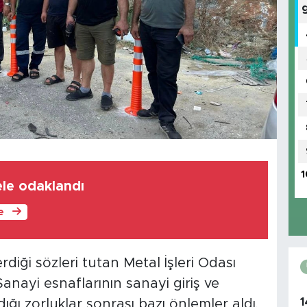
1
ele odaklandı
le
iği sözleri tutan Metal İşleri Odası
anayi esnaflarının sanayi giriş ve
1
ığı zorluklar sonrası bazı önlemler aldı.