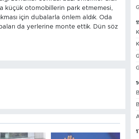
G
ına küçük otomobillerin park etmemesi,
çıkması için dubalarla önlem aldık. Oda
1
baları da yerlerine monte ettik. Dün söz
K
K
G
G
1
B
B
A
1