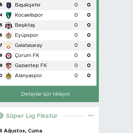
Başakşehir
0
0
3
Kocaelispor
0
0
4
Beşiktaş
0
0
5
Eyüpspor
0
0
6
Galatasaray
0
0
7
Çorum FK
0
0
8
Gaziantep FK
0
0
9
Alanyaspor
0
0
0
Detaylar için tıklayın
Süper Lig Fikstür
4 Ağustos, Cuma