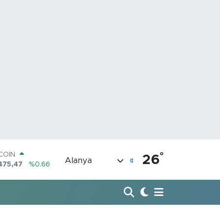
°
LAR
26
Alanya
5971
%0.05
RO
1336
%0.18
ERLİN
2534
%0.22
AM ALTIN