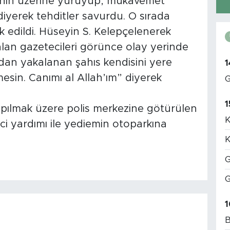
isinin üzerine yürüyüp, mukavemet
iyerek tehditler savurdu. O sırada
vk edildi. Hüseyin S. Kelepçelenerek
lan gazetecileri görünce olay yerinde
dan yakalanan şahıs kendisini yere
1
sin. Canımı al Allah’ım” diyerek
G
1
yapılmak üzere polis merkezine götürülen
K
ici yardımı ile yediemin otoparkına
K
G
G
1
B