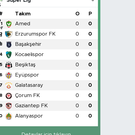
Süper Lig
#
Takım
O
P
Amed
0
0
1
Erzurumspor FK
0
0
2
Başakşehir
0
0
3
Kocaelispor
0
0
4
Beşiktaş
0
0
5
Eyüpspor
0
0
6
Galatasaray
0
0
7
Çorum FK
0
0
8
Gaziantep FK
0
0
9
Alanyaspor
0
0
0
Detaylar için tıklayın