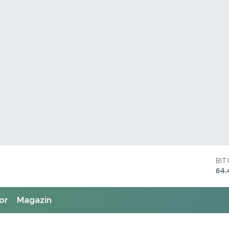
DO
47,
EU
55,
or
Magazin
ST
64,
GR