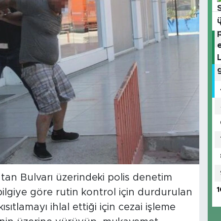
tan Bulvarı üzerindeki polis denetim
1
bilgiye göre rutin kontrol için durdurulan
ıtlamayı ihlal ettiği için cezai işleme