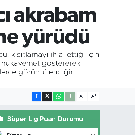
7.85
%0.54
avcı akrabam
T100
703
%0
TCOIN
475,47
%0.66
ine yürüdü
 kısıtlamayı ihlal ettiği için
üp mukavemet göstererek
lerce görüntülendiğini
-
+
A
A
Süper Lig Puan Durumu