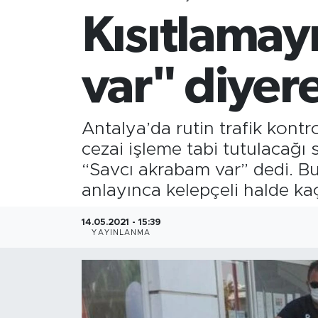
Kısıtlamayı
Gazipaşa
Güncel
var" diyer
Gündem
Antalya’da rutin trafik kontr
İnşaat-Emlak
cezai işleme tabi tutulacağı
“Savcı akrabam var” dedi. B
Kültür-Sanat
anlayınca kelepçeli halde ka
Sağlık
14.05.2021 - 15:39
YAYINLANMA
Siyaset
Spor
Turizm