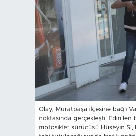
Türkiye
Yaşam
Yerel
Olay, Muratpaşa ilçesine bağlı Va
noktasında gerçekleşti. Edinilen 
motosiklet sürücüsü Hüseyin S., kıs