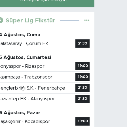
Süper Lig Fikstür
4 Ağustos, Cuma
alatasaray - Çorum FK
21:30
5 Ağustos, Cumartesi
onyaspor - Rizespor
19:00
asımpaşa - Trabzonspor
19:00
ençlerbirliği S.K. - Fenerbahçe
21:30
aziantep FK - Alanyaspor
21:30
6 Ağustos, Pazar
aşakşehir - Kocaelispor
19:00