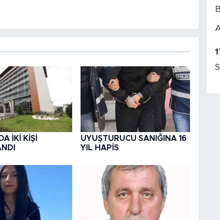
B
A
1
S
 İKİ KİŞİ
UYUŞTURUCU SANIĞINA 16
NDI
YIL HAPİS