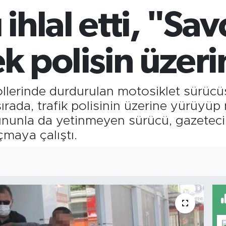
652
 ihlal etti, "S
BİS
13.
BI
64.
ek polisin üzer
ollerinde durdurulan motosiklet sürücüsü,
 sırada, trafik polisinin üzerine yürüy
ununla da yetinmeyen sürücü, gazeteci
çmaya çalıştı.