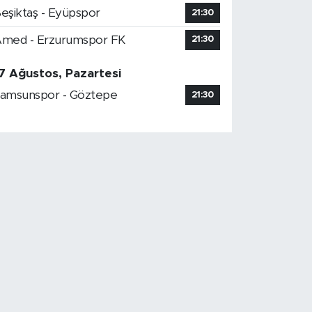
eşiktaş - Eyüpspor
21:30
med - Erzurumspor FK
21:30
7 Ağustos, Pazartesi
amsunspor - Göztepe
21:30