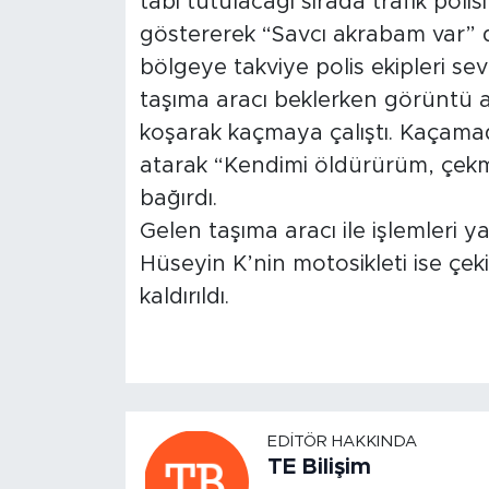
tabi tutulacağı sırada trafik pol
göstererek “Savcı akrabam var” d
bölgeye takviye polis ekipleri se
taşıma aracı beklerken görüntü a
koşarak kaçmaya çalıştı. Kaçama
atarak “Kendimi öldürürüm, çekme
bağırdı.
Gelen taşıma aracı ile işlemleri 
Hüseyin K’nin motosikleti ise çek
kaldırıldı.
EDITÖR HAKKINDA
TE Bilişim