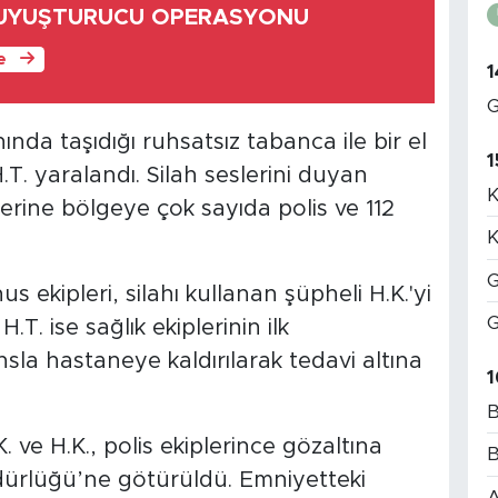
 UYUŞTURUCU OPERASYONU
le
1
G
da taşıdığı ruhsatsız tabanca ile bir el
1
.T. yaralandı. Silah seslerini duyan
K
erine bölgeye çok sayıda polis ve 112
K
G
s ekipleri, silahı kullanan şüpheli H.K.'yi
G
.T. ise sağlık ekiplerinin ilk
a hastaneye kaldırılarak tedavi altına
1
B
. ve H.K., polis ekiplerince gözaltına
B
dürlüğü’ne götürüldü. Emniyetteki
A