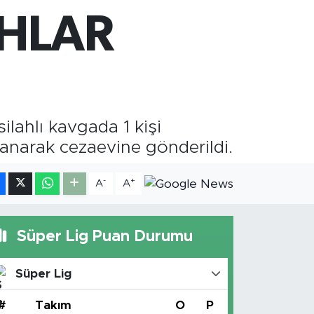
M ALTIN
AHLAR
0.55
%0
T100
779
%-14
lahlı kavgada 1 kişi
lanarak cezaevine gönderildi.
-
+
A
A
Süper Lig Puan Durumu
Süper Lig
#
Takım
O
P