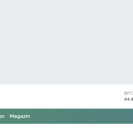
BIT
64.
DO
47,
EU
or
Magazin
55,
STE
64,