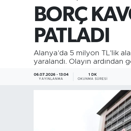
BORÇ KAV
Gazipaşa
Güncel
PATLADI
Gündem
Alanya’da 5 milyon TL'lik al
İnşaat-Emlak
yaralandı. Olayın ardından gö
Kültür-Sanat
06.07.2026 - 13:04
1 DK
YAYINLANMA
OKUNMA SÜRESI
Sağlık
Siyaset
Spor
Turizm