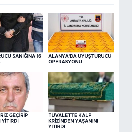
UCU SANIĞINA 16
ALANYA'DA UYUŞTURUCU
S
OPERASYONU
RİZ GEÇİRİP
TUVALETTE KALP
 YİTİRDİ
KRİZİNDEN YAŞAMINI
YİTİRDİ