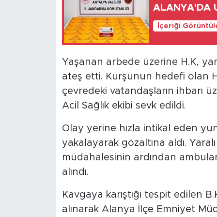
ALANYA'DA
İçeriği Görüntü
Yaşanan arbede üzerine H.K, yanın
ateş etti. Kurşunun hedefi olan H
çevredeki vatandaşların ihbarı üz
Acil Sağlık ekibi sevk edildi.
Olay yerine hızla intikal eden yunu
yakalayarak gözaltına aldı. Yaralı H
müdahalesinin ardından ambulansl
alındı.
Kavgaya karıştığı tespit edilen B.K
alınarak Alanya İlçe Emniyet Mü