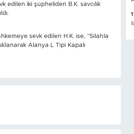
k edilen iki şüpheliden B.K. savcılık
ldı.
1
S
kemeye sevk edilen H.K. ise, "Silahla
lanarak Alanya L Tipi Kapalı