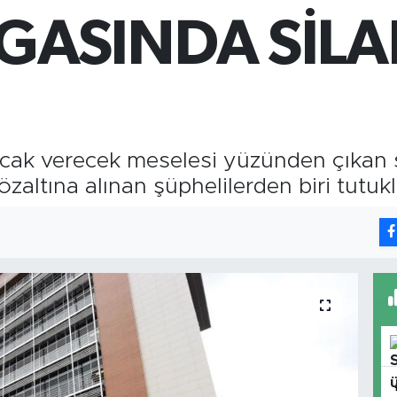
GRA
GASINDA SİL
666
BİS
13.
acak verecek meselesi yüzünden çıkan si
zaltına alınan şüphelilerden biri tutuk