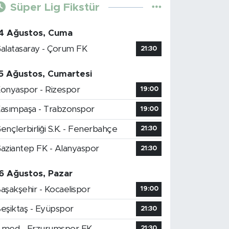
Süper Lig Fikstür
4 Ağustos, Cuma
alatasaray - Çorum FK
21:30
5 Ağustos, Cumartesi
onyaspor - Rizespor
19:00
asımpaşa - Trabzonspor
19:00
ençlerbirliği S.K. - Fenerbahçe
21:30
aziantep FK - Alanyaspor
21:30
6 Ağustos, Pazar
aşakşehir - Kocaelispor
19:00
eşiktaş - Eyüpspor
21:30
med - Erzurumspor FK
21:30