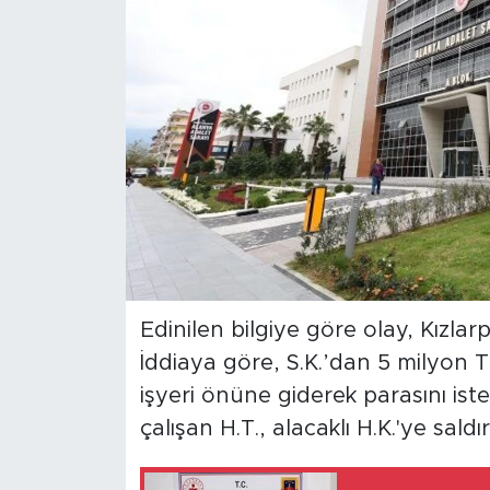
Türkiye
Yaşam
Yerel
Edinilen bilgiye göre olay, Kızla
İddiaya göre, S.K.’dan 5 milyon T
işyeri önüne giderek parasını ist
çalışan H.T., alacaklı H.K.'ye saldır