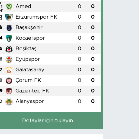
Amed
0
0
1
Erzurumspor FK
0
0
2
Başakşehir
0
0
3
Kocaelispor
0
0
4
Beşiktaş
0
0
5
Eyüpspor
0
0
6
Galatasaray
0
0
7
Çorum FK
0
0
8
Gaziantep FK
0
0
9
Alanyaspor
0
0
0
Detaylar için tıklayın