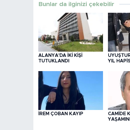
Bunlar da ilginizi çekebilir
ALANYA'DA İKİ KİŞİ
UYUŞTUR
TUTUKLANDI
YIL HAPİ
İREM ÇOBAN KAYIP
CAMİDE K
YAŞAMINI