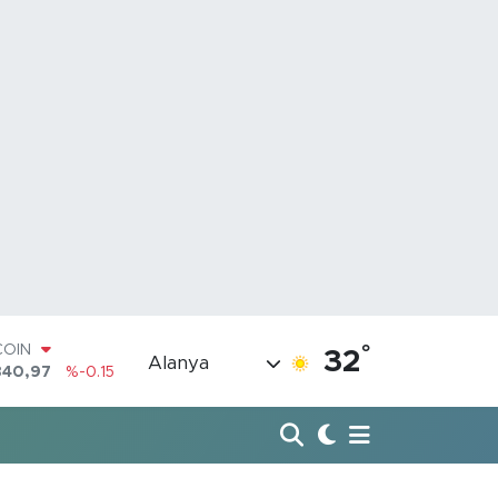
COIN
°
32
840,97
%-0.15
Alanya
LAR
7436
%0.18
RO
2510
%0.32
RLİN
4811
%0.38