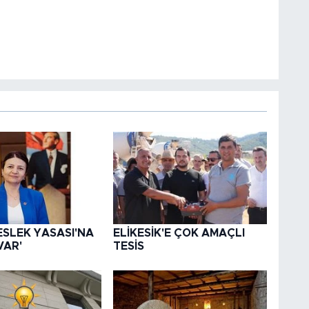
ESLEK YASASI'NA
ELİKESİK'E ÇOK AMAÇLI
VAR'
TESİS