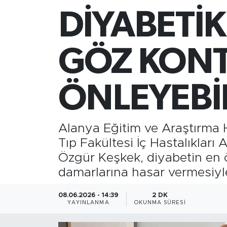
DİYABETİK
Gazipaşa
Güncel
GÖZ KONT
Gündem
ÖNLEYEBİ
İnşaat-Emlak
Kültür-Sanat
Alanya Eğitim ve Araştırma 
Tıp Fakültesi İç Hastalıkları
Sağlık
Özgür Keşkek, diyabetin en ö
damarlarına hasar vermesiyle
Siyaset
08.06.2026 - 14:39
2 DK
Spor
YAYINLANMA
OKUNMA SÜRESI
Turizm