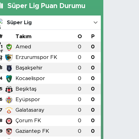
Süper Lig Puan Durumu
Süper Lig
#
Takım
O
P
Amed
0
0
1
Erzurumspor FK
0
0
2
Başakşehir
0
0
3
Kocaelispor
0
0
4
Beşiktaş
0
0
5
Eyüpspor
0
0
6
Galatasaray
0
0
7
Çorum FK
0
0
8
Gaziantep FK
0
0
9