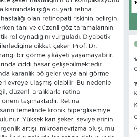
ikte şeker hastalığının bir komplikasyonu
1
 kısmındaki ışığa duyarlı retina
hastalığı olan retinopati riskinin belirgin
 erken tanı ve düzenli göz taramalarının
tik rol oynadığını vurguladı. Diyabetik
lerlediğine dikkat çeken Prof. Dr.
angi bir görme şikâyeti yaşamayabilir.
1
ında ciddi hasar gelişebilmektedir.
G
nda karanlık bölgeler veya ani görme
leri evreye ulaşmış olabilir. Bu nedenle
1
, düzenli aralıklarla retina
K
 önem taşımaktadır. Retina
K
rın temelinde kronik hiperglisemiye
G
ulunur. Yüksek kan şekeri seviyelerinin
irgenlik artışı, mikroanevrizma oluşumu
G