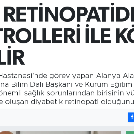
66
 RETİNOPATİD
Bİ
13.
BI
64
ROLLERİ İLE 
LİR
Hastanesi’nde görev yapan Alanya Ala
 Ana Bilim Dalı Başkanı ve Kurum Eğitim
nemli sağlık sorunlarından birisinin v
 oluşan diyabetik retinopati olduğunu 