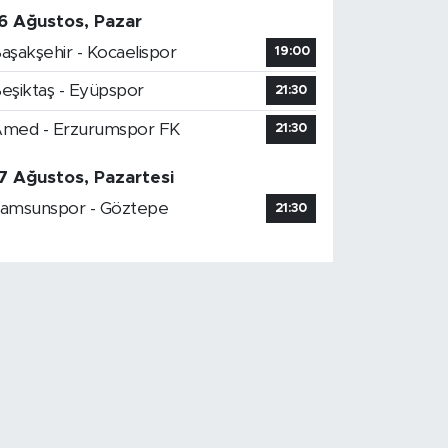
6 Ağustos, Pazar
aşakşehir - Kocaelispor
19:00
eşiktaş - Eyüpspor
21:30
med - Erzurumspor FK
21:30
7 Ağustos, Pazartesi
amsunspor - Göztepe
21:30