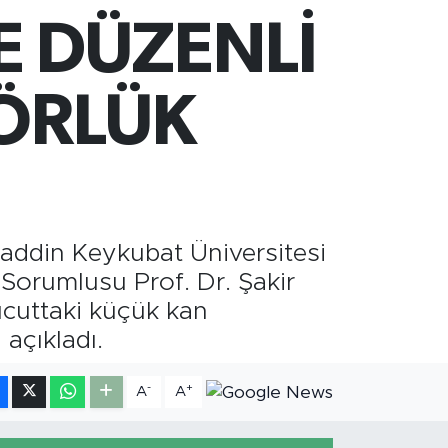
60.55
%0.03
E DÜZENLİ
ST100
779
%-14
TCOIN
.960,21
%0.87
KÖRLÜK
addin Keykubat Üniversitesi
 Sorumlusu Prof. Dr. Şakir
ücuttaki küçük kan
açıkladı.
-
+
A
A