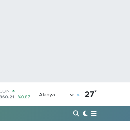
°
LAR
27
Alanya
,7436
%0.18
RO
,2510
%0.32
ERLİN
4811
%0.38
AM ALTIN