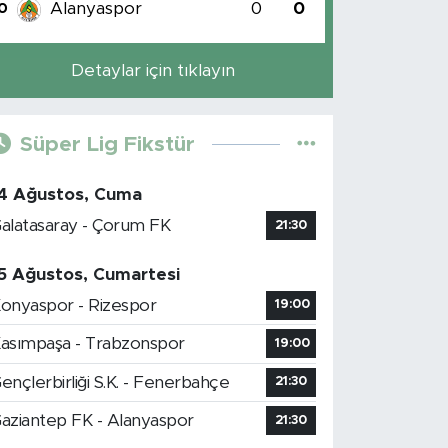
Alanyaspor
0
0
0
Detaylar için tıklayın
Süper Lig Fikstür
4 Ağustos, Cuma
alatasaray - Çorum FK
21:30
5 Ağustos, Cumartesi
onyaspor - Rizespor
19:00
asımpaşa - Trabzonspor
19:00
ençlerbirliği S.K. - Fenerbahçe
21:30
aziantep FK - Alanyaspor
21:30