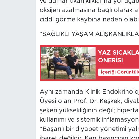
ve damar tıkanıklıklarına yol açabi
oksijen azalmasına bağlı olara
ciddi görme kaybına neden olabil
“SAĞLIKLI YAŞAM ALIŞKANLIKL
YAZ SICAKLA
ÖNERİSİ
İçeriği Görüntü
Aynı zamanda Klinik Endokrinolo
Üyesi olan Prof. Dr. Keşkek, diya
şekeri yüksekliğinin değil; hipert
kullanımı ve sistemik inflamasyon
“Başarılı bir diyabet yönetimi y
ibaret değildir. Kan basıncının kon