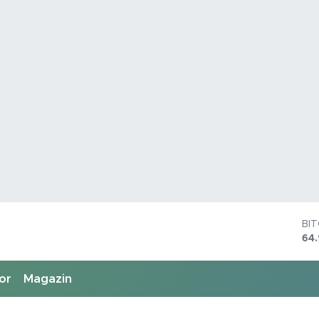
DO
47
EU
55
or
Magazin
ST
64,
GR