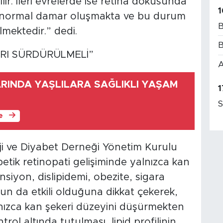
lir. İleri evrelerde ise retina dokusunda
1
k anormal damar oluşmakta ve bu durum
B
mektedir.” dedi.
B
ARI SÜRDÜRÜLMELİ”
A
RINDA YAŞLILARA SAĞLIKLI YAŞAM
1
S
le
ji ve Diyabet Derneği Yönetim Kurulu
betik retinopati gelişiminde yalnızca kan
ansiyon, dislipidemi, obezite, sigara
un da etkili olduğuna dikkat çekerek,
alnızca kan şekeri düzeyini düşürmekten
trol altında tutulması, lipid profilinin