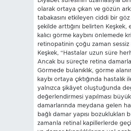
Diyabet süresinin uzamasıyla birl
olarak ortaya çıkan ve gözün arka
tabakasını etkileyen ciddi bir göz 
şekilde arttığını belirten Keşkek,
kalıcı görme kaybını önlemede kri
retinopatinin çoğu zaman sessiz i
Keşkek, “Hastalar uzun süre herh
Ancak bu süreçte retina damarlar
Görmede bulanıklık, görme alanı
kaybı ortaya çıktığında hastalık i
yalnızca şikâyet oluştuğunda değil
değerlendirmesi yapılması büyük
damarlarında meydana gelen hasa
bağlı damar yapısı bozuklukları b
zamanla retinal kapillerlerde geç