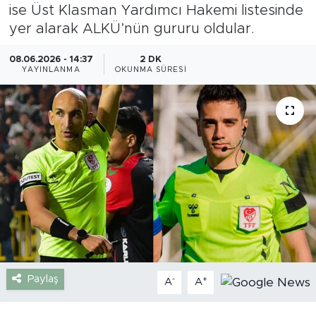
ise Üst Klasman Yardımcı Hakemi listesinde
Gazipaşa
yer alarak ALKÜ’nün gururu oldular.
Güncel
08.06.2026 - 14:37
2 DK
YAYINLANMA
OKUNMA SÜRESI
Gündem
İnşaat-Emlak
Kültür-Sanat
Sağlık
Siyaset
Spor
Paylaş
-
+
A
A
Turizm