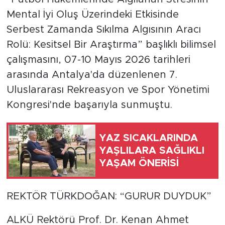
Mental İyi Oluş Üzerindeki Etkisinde
Serbest Zamanda Sıkılma Algısının Aracı
Rolü: Kesitsel Bir Araştırma” başlıklı bilimsel
çalışmasını, 07-10 Mayıs 2026 tarihleri
arasında Antalya'da düzenlenen 7.
Uluslararası Rekreasyon ve Spor Yönetimi
Kongresi'nde başarıyla sunmuştu.
YAZ SICAKLARINDA
YAŞLILARA SAĞLIKLI
YAŞAM ÖNERİSİ
REKTÖR TÜRKDOĞAN: “GURUR DUYDUK”
ALKÜ Rektörü Prof. Dr. Kenan Ahmet