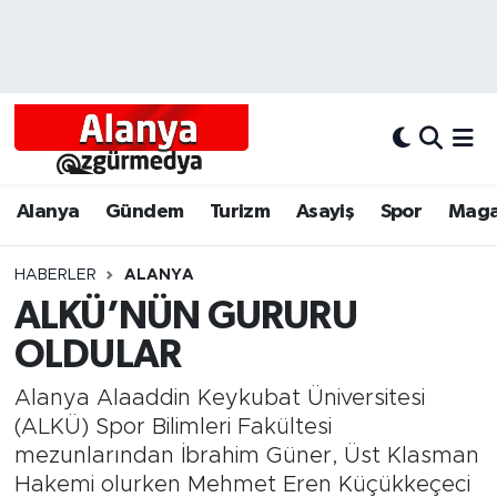
Alanya
Alanya Nöbetçi Eczaneler
Alanyum
Alanya Hava Durumu
Antalya
Alanya Trafik Yoğunluk Haritası
Alanya
Gündem
Turizm
Asayiş
Spor
Maga
Asayiş
Süper Lig Puan Durumu ve Fikstür
HABERLER
ALANYA
ALKÜ’NÜN GURURU
Bölgesel
Tüm Manşetler
OLDULAR
Dünya
Son Dakika Haberleri
Alanya Alaaddin Keykubat Üniversitesi
Eğitim
Haber Arşivi
(ALKÜ) Spor Bilimleri Fakültesi
mezunlarından İbrahim Güner, Üst Klasman
Ekonomi
Hakemi olurken Mehmet Eren Küçükkeçeci