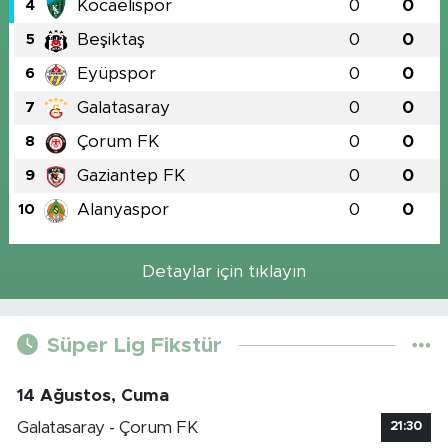
Kocaelispor
0
0
4
Beşiktaş
0
0
5
Eyüpspor
0
0
6
Galatasaray
0
0
7
Çorum FK
0
0
8
Gaziantep FK
0
0
9
Alanyaspor
0
0
10
Detaylar için tıklayın
Süper Lig Fikstür
14 Ağustos, Cuma
Galatasaray - Çorum FK
21:30