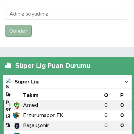
Gönder
Süper Lig Puan Durumu
Süper Lig
#
Takım
O
P
Amed
0
0
1
Erzurumspor FK
0
0
2
Başakşehir
0
0
3