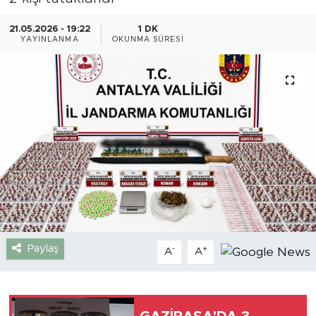
Gazipaşa
21.05.2026 - 19:22
1 DK
YAYINLANMA
OKUNMA SÜRESI
Güncel
Gündem
İnşaat-Emlak
Kültür-Sanat
Sağlık
Siyaset
Paylaş
-
+
A
A
Spor
Turizm