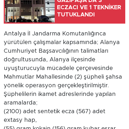
GAZİPAŞA'DA 3
ECZACI VE 1 TEKNİKER
Türkiye
TUTUKLANDI
Yaşam
Antalya İl Jandarma Komutanlığınca
yürütülen çalışmalar kapsamında; Alanya
Yerel
Cumhuriyet Başsavcılığının talimatları
doğrultusunda, Alanya ilçesinde
uyuşturucuyla mücadele çerçevesinde
Mahmutlar Mahallesinde (2) şüpheli şahsa
yönelik operasyon gerçekleştirilmiştir.
Şüphelilerin ikamet adreslerinde yapılan
aramalarda;
(2100) adet sentetik ecza (567) adet
extasy hap,
(55) gram kokain (156) gram kubar esrar,