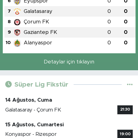
Eyüpspor
0
0
6
Galatasaray
0
0
7
Çorum FK
0
0
8
Gaziantep FK
0
0
9
Alanyaspor
0
0
10
Detaylar için tıklayın
Süper Lig Fikstür
14 Ağustos, Cuma
Galatasaray - Çorum FK
21:30
15 Ağustos, Cumartesi
Konyaspor - Rizespor
19:00