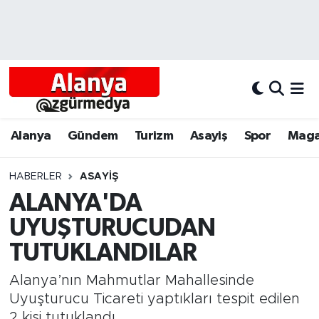
Alanya
Alanya Nöbetçi Eczaneler
Alanyum
Alanya Hava Durumu
Antalya
Alanya Trafik Yoğunluk Haritası
Alanya
Gündem
Turizm
Asayiş
Spor
Maga
Asayiş
Süper Lig Puan Durumu ve Fikstür
HABERLER
ASAYIŞ
ALANYA'DA
Bölgesel
Tüm Manşetler
UYUŞTURUCUDAN
Dünya
Son Dakika Haberleri
TUTUKLANDILAR
Eğitim
Haber Arşivi
Alanya’nın Mahmutlar Mahallesinde
Uyuşturucu Ticareti yaptıkları tespit edilen
Ekonomi
2 kişi tutuklandı