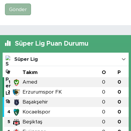
Gönder
Süper Lig Puan Durumu
Süper Lig
#
Takım
O
P
Amed
0
0
1
Erzurumspor FK
0
0
2
Başakşehir
0
0
3
Kocaelispor
0
0
4
Beşiktaş
0
0
5