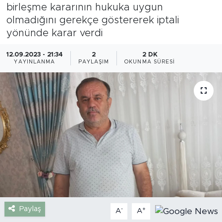
birleşme kararının hukuka uygun
Gazipaşa
olmadığını gerekçe göstererek iptali
yönünde karar verdi
Güncel
12.09.2023 - 21:34
2
2 DK
YAYINLANMA
PAYLAŞIM
OKUNMA SÜRESI
Gündem
İnşaat-Emlak
Kültür-Sanat
Sağlık
Siyaset
Spor
Paylaş
-
+
A
A
Turizm