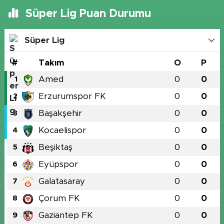
Süper Lig Puan Durumu
Süper Lig
#
Takım
O
P
Amed
0
0
1
Erzurumspor FK
0
0
2
Başakşehir
0
0
3
Kocaelispor
0
0
4
Beşiktaş
0
0
5
Eyüpspor
0
0
6
Galatasaray
0
0
7
Çorum FK
0
0
8
Gaziantep FK
0
0
9