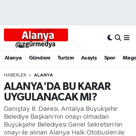
Alanya
Alanya Nöbetçi Eczaneler
Alanyum
Alanya Hava Durumu
Antalya
Alanya Trafik Yoğunluk Haritası
Alanya
Gündem
Turizm
Asayiş
Spor
Maga
Asayiş
Süper Lig Puan Durumu ve Fikstür
HABERLER
ALANYA
ALANYA'DA BU KARAR
Bölgesel
Tüm Manşetler
UYGULANACAK MI?
Dünya
Son Dakika Haberleri
Danıştay 8. Dairesi, Antalya Büyükşehir
Eğitim
Haber Arşivi
Belediye Başkanı'nın onayı olmadan
Büyükşehir Belediyesi Genel Sekreteri'nin
Ekonomi
onayı ile alınan Alanya Halk Otobüsleri ile