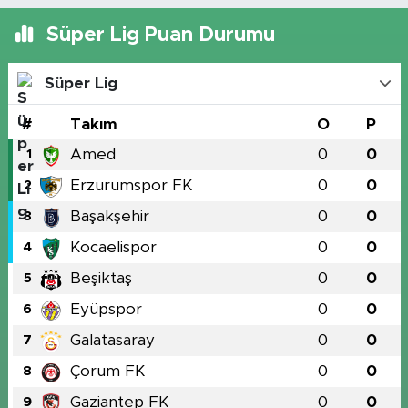
Süper Lig Puan Durumu
Süper Lig
#
Takım
O
P
Amed
0
0
1
Erzurumspor FK
0
0
2
Başakşehir
0
0
3
Kocaelispor
0
0
4
Beşiktaş
0
0
5
Eyüpspor
0
0
6
Galatasaray
0
0
7
Çorum FK
0
0
8
Gaziantep FK
0
0
9