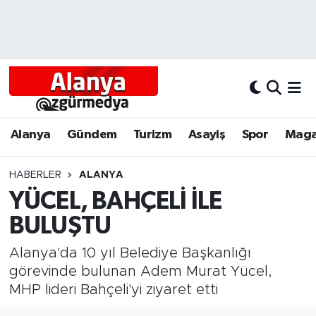
Alanya
Alanya Nöbetçi Eczaneler
Alanyum
Alanya Hava Durumu
Antalya
Alanya Trafik Yoğunluk Haritası
Alanya
Gündem
Turizm
Asayiş
Spor
Maga
Asayiş
Süper Lig Puan Durumu ve Fikstür
HABERLER
ALANYA
YÜCEL, BAHÇELİ İLE
Bölgesel
Tüm Manşetler
BULUŞTU
Dünya
Son Dakika Haberleri
Alanya'da 10 yıl Belediye Başkanlığı
Eğitim
Haber Arşivi
görevinde bulunan Adem Murat Yücel,
MHP lideri Bahçeli'yi ziyaret etti
Ekonomi