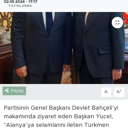
02.05.2024 - 17:17
YAYINLANMA
Gazipaşa
Güncel
Gündem
İnşaat-Emlak
Kültür-Sanat
Sağlık
Paylaş
-
+
A
A
Siyaset
Partisinin Genel Başkanı Devlet Bahçeli’yi
Spor
makamında ziyaret eden Başkan Yücel,
"Alanya’ya selamlarını ileten Türkmen
Turizm