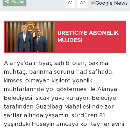
Paylaş
-
+
A
A
Türkiye
Yaşam
ÜRETİCİYE ABONELİK
MÜJDESİ
Yerel
Alanya'da ihtiyaç sahibi olan, bakıma
muhtaç, barınma sorunu had safhada,
kimsesi olmayan kişilere yönelik
muhtarlarında yol göstermesi ile Alanya
Belediyesi, sıcak yuva kuruyor. Belediye
tarafından Güzelbağ Mahallesi’nde zor
şartlar altında yaşamını sürdüren 81
yaşındaki Hüseyin amcaya konteyner evini