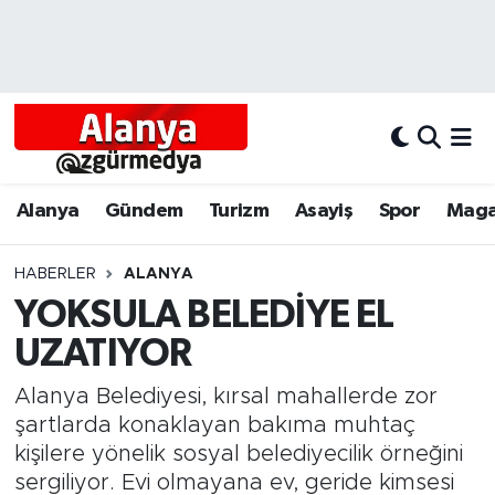
Alanya
Alanya Nöbetçi Eczaneler
Alanyum
Alanya Hava Durumu
Antalya
Alanya Trafik Yoğunluk Haritası
Alanya
Gündem
Turizm
Asayiş
Spor
Maga
Asayiş
Süper Lig Puan Durumu ve Fikstür
HABERLER
ALANYA
YOKSULA BELEDİYE EL
Bölgesel
Tüm Manşetler
UZATIYOR
Dünya
Son Dakika Haberleri
Alanya Belediyesi, kırsal mahallerde zor
Eğitim
Haber Arşivi
şartlarda konaklayan bakıma muhtaç
kişilere yönelik sosyal belediyecilik örneğini
Ekonomi
sergiliyor. Evi olmayana ev, geride kimsesi