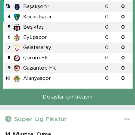
Başakşehir
0
0
3
Kocaelispor
0
0
4
Beşiktaş
0
0
5
Eyüpspor
0
0
6
Galatasaray
0
0
7
Çorum FK
0
0
8
Gaziantep FK
0
0
9
Alanyaspor
0
0
10
Detaylar için tıklayın
Süper Lig Fikstür
14 Ağustos, Cuma