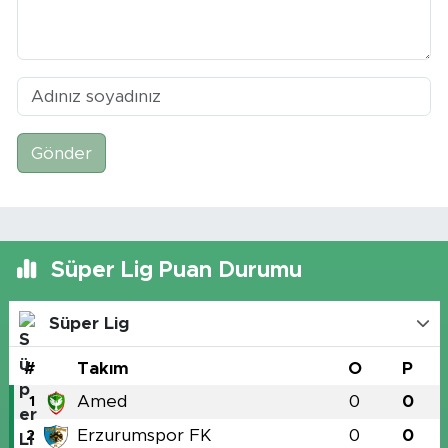
Gönder
Süper Lig Puan Durumu
Süper Lig
#
Takım
O
P
Amed
0
0
1
Erzurumspor FK
0
0
2