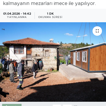
kalmayanın mezarları imece ile yapılıyor.
Gazipaşa
01.04.2026 - 14:42
1 DK
YAYINLANMA
OKUNMA SÜRESI
Güncel
Gündem
İnşaat-Emlak
Kültür-Sanat
Sağlık
Siyaset
Spor
Turizm