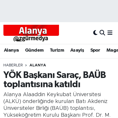
Alanya
Alanya Nöbetçi Eczaneler
Alanyum
Alanya Hava Durumu
Antalya
Alanya Trafik Yoğunluk Haritası
Alanya
Gündem
Turizm
Asayiş
Spor
Maga
Asayiş
Süper Lig Puan Durumu ve Fikstür
HABERLER
ALANYA
YÖK Başkanı Saraç, BAÜB
Bölgesel
Tüm Manşetler
toplantısına katıldı
Dünya
Son Dakika Haberleri
Alanya Alaaddin Keykubat Üniversitesi
Eğitim
Haber Arşivi
(ALKÜ) önderliğinde kurulan Batı Akdeniz
Üniversiteler Birliği (BAÜB) toplantısı,
Ekonomi
Yükseköğretim Kurulu Başkanı Prof. Dr. M.