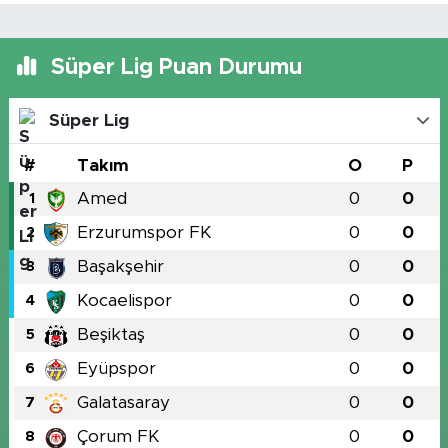
Süper Lig Puan Durumu
Süper Lig
#
Takım
O
P
Amed
0
0
1
Erzurumspor FK
0
0
2
Başakşehir
0
0
3
Kocaelispor
0
0
4
Beşiktaş
0
0
5
Eyüpspor
0
0
6
Galatasaray
0
0
7
Çorum FK
0
0
8