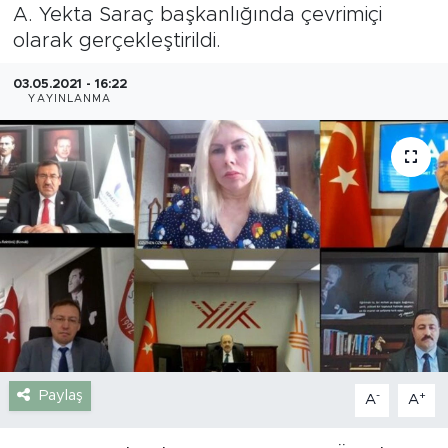
A. Yekta Saraç başkanlığında çevrimiçi
Gazipaşa
olarak gerçekleştirildi.
Güncel
03.05.2021 - 16:22
YAYINLANMA
Gündem
İnşaat-Emlak
Kültür-Sanat
Sağlık
Siyaset
Spor
Paylaş
-
+
A
A
Turizm