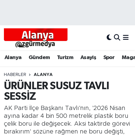
Alanya
Alanya Nöbetçi Eczaneler
Alanyum
Alanya Hava Durumu
Antalya
Alanya Trafik Yoğunluk Haritası
Alanya
Gündem
Turizm
Asayiş
Spor
Maga
Asayiş
Süper Lig Puan Durumu ve Fikstür
HABERLER
ALANYA
ÜRÜNLER SUSUZ TAVLI
Bölgesel
Tüm Manşetler
SESSİZ
Dünya
Son Dakika Haberleri
AK Parti İlçe Başkanı Tavlı'nın, '2026 Nisan
Eğitim
Haber Arşivi
ayına kadar 4 bin 500 metrelik plastik boru
çelik boru ile değişecek. Aksi taktirde görevi
Ekonomi
bırakırım' sözüne rağmen ne boru değişti,