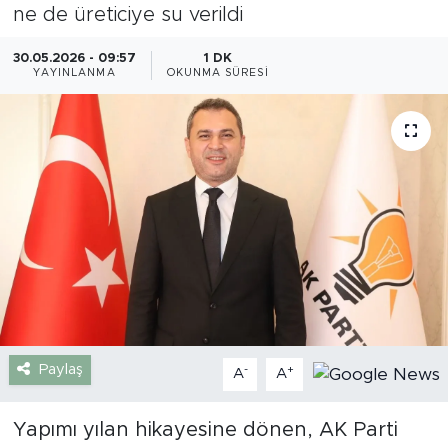
ne de üreticiye su verildi
Gazipaşa
30.05.2026 - 09:57
1 DK
YAYINLANMA
OKUNMA SÜRESI
Güncel
Gündem
İnşaat-Emlak
Kültür-Sanat
Sağlık
Siyaset
Paylaş
-
+
A
A
Spor
Yapımı yılan hikayesine dönen, AK Parti
Turizm