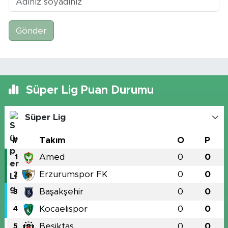
Gönder
Süper Lig Puan Durumu
Süper Lig
#
Takım
O
P
Amed
0
0
1
Erzurumspor FK
0
0
2
Başakşehir
0
0
3
Kocaelispor
0
0
4
Beşiktaş
0
0
5