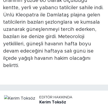
oranının yüzde 60 olarak ölçüldüğü
kentte, yerli ve yabancı tatilciler sahile indi.
Türkiye
Ünlü Kleopatra ile Damlataş plajına gelen
tatilcilerin bazıları şezlonglara ve kumsala
Yaşam
uzanarak güneşlenmeyi tercih ederken,
Yerel
bazıları ise denize girdi. Meteoroloji
yetkilileri, güneşli havanın hafta boyu
devam edeceğini haftaya salı günü ise
ilçede yağışlı havanın hakim olacağını
belirtti.
EDITÖR HAKKINDA
Kerim Toksöz