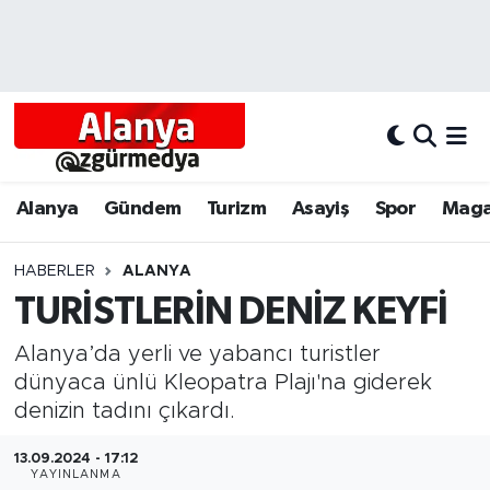
Alanya
Alanya Nöbetçi Eczaneler
Alanyum
Alanya Hava Durumu
Antalya
Alanya Trafik Yoğunluk Haritası
Alanya
Gündem
Turizm
Asayiş
Spor
Maga
Asayiş
Süper Lig Puan Durumu ve Fikstür
HABERLER
ALANYA
TURİSTLERİN DENİZ KEYFİ
Bölgesel
Tüm Manşetler
Alanya’da yerli ve yabancı turistler
Dünya
Son Dakika Haberleri
dünyaca ünlü Kleopatra Plajı'na giderek
denizin tadını çıkardı.
Eğitim
Haber Arşivi
13.09.2024 - 17:12
Ekonomi
YAYINLANMA