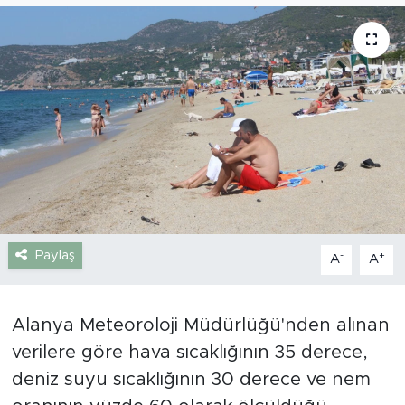
Gazipaşa
Güncel
Gündem
İnşaat-Emlak
Kültür-Sanat
Paylaş
-
+
A
A
Sağlık
Siyaset
Alanya Meteoroloji Müdürlüğü'nden alınan
verilere göre hava sıcaklığının 35 derece,
Spor
deniz suyu sıcaklığının 30 derece ve nem
Turizm