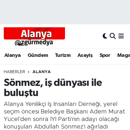
Alanya
Alanya Nöbetçi Eczaneler
Alanyum
Alanya Hava Durumu
Antalya
Alanya Trafik Yoğunluk Haritası
Alanya
Gündem
Turizm
Asayiş
Spor
Maga
Asayiş
Süper Lig Puan Durumu ve Fikstür
HABERLER
ALANYA
Sönmez, iş dünyası ile
Bölgesel
Tüm Manşetler
buluştu
Dünya
Son Dakika Haberleri
Alanya Yenilikçi İş İnsanları Derneği, yerel
Eğitim
Haber Arşivi
seçim öncesi Belediye Başkanı Adem Murat
Yücel'den sonra İYİ Parti'nin adayı olacağı
Ekonomi
konuşulan Abdullah Sönmez'i ağırladı