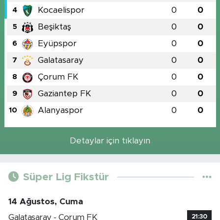
Kocaelispor
0
0
4
Beşiktaş
0
0
5
Eyüpspor
0
0
6
Galatasaray
0
0
7
Çorum FK
0
0
8
Gaziantep FK
0
0
9
Alanyaspor
0
0
10
Detaylar için tıklayın
Süper Lig Fikstür
14 Ağustos, Cuma
Galatasaray - Çorum FK
21:30