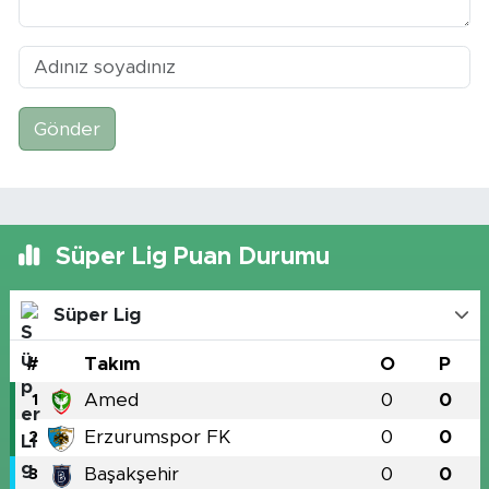
Gönder
Süper Lig Puan Durumu
Süper Lig
#
Takım
O
P
Amed
0
0
1
Erzurumspor FK
0
0
2
Başakşehir
0
0
3