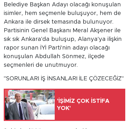
Belediye Başkan Adayı olacağı konuşulan
isimler, hem seçmenle buluşuyor, hem de
Türkiye
Ankara ile dirsek temasında bulunuyor.
Yaşam
Partisinin Genel Başkanı Meral Akşener ile
sık sık Ankara'da buluşup, Alanya'ya ilişkin
Yerel
rapor sunan İYİ Parti'nin adayı olacağı
konuşulan Abdullah Sönmez, ilçede
seçmenleri de unutmuyor.
"SORUNLARI İŞ İNSANLARI İLE ÇÖZECEĞİZ"
'İŞİMİZ ÇOK İSTİFA
YOK'