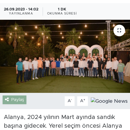
26.09.2023 - 14:02
1 DK
Gazipaşa
YAYINLANMA
OKUNMA SÜRESI
Güncel
Gündem
İnşaat-Emlak
Kültür-Sanat
Sağlık
Siyaset
Paylaş
-
+
A
A
Spor
Alanya, 2024 yılının Mart ayında sandık
başına gidecek. Yerel seçim öncesi Alanya
Turizm