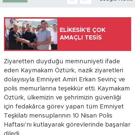
Türkiye
Yaşam
ELİKESİK'E ÇOK
AMAÇLI TESİS
Yerel
Ziyaretten duyduğu memnuniyeti ifade
eden Kaymakam Öztürk, nazik ziyaretleri
dolayısıyla Emniyet Amiri Erkan Sevinç ve
polis memurlarına teşekkür etti. Kaymakam
Öztürk, ülkemizin ve şehrimizin güvenliği
için fedakârca görev yapan tüm Emniyet
Teşkilatı mensuplarının 10 Nisan Polis
Haftası’nı kutlayarak görevlerinde başarılar
diledi.