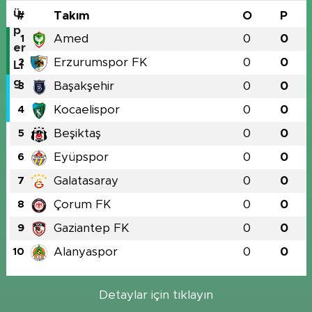
#
Takım
O
P
Amed
0
0
1
Erzurumspor FK
0
0
2
Başakşehir
0
0
3
Kocaelispor
0
0
4
Beşiktaş
0
0
5
Eyüpspor
0
0
6
Galatasaray
0
0
7
Çorum FK
0
0
8
Gaziantep FK
0
0
9
Alanyaspor
0
0
10
Detaylar için tıklayın