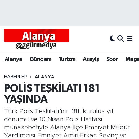
Alanya
Alanya Nöbetçi Eczaneler
Alanyum
Alanya Hava Durumu
Antalya
Alanya Trafik Yoğunluk Haritası
Alanya
Gündem
Turizm
Asayiş
Spor
Maga
Asayiş
Süper Lig Puan Durumu ve Fikstür
HABERLER
ALANYA
POLİS TEŞKİLATI 181
Bölgesel
Tüm Manşetler
YAŞINDA
Dünya
Son Dakika Haberleri
Türk Polis Teşkilatı’nın 181. kuruluş yıl
Eğitim
Haber Arşivi
dönümü ve 10 Nisan Polis Haftası
münasebetiyle Alanya İlçe Emniyet Müdür
Ekonomi
Yardımcısı Emniyet Amiri Erkan Sevinç ve