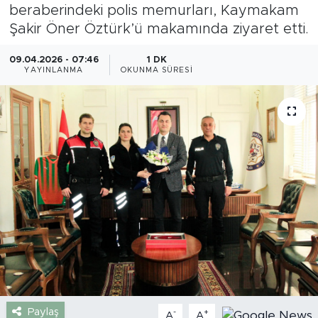
beraberindeki polis memurları, Kaymakam
Gazipaşa
Şakir Öner Öztürk’ü makamında ziyaret etti.
Güncel
09.04.2026 - 07:46
1 DK
YAYINLANMA
OKUNMA SÜRESI
Gündem
İnşaat-Emlak
Kültür-Sanat
Sağlık
Siyaset
Spor
Paylaş
-
+
Turizm
A
A