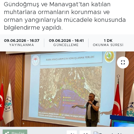
Gündoğmuş ve Manavgat’tan katılan
Gazipaşa
muhtarlara ormanların korunması ve
orman yangınlarıyla mücadele konusunda
Güncel
bilgilendirme yapıldı.
Gündem
09.06.2026 - 16:37
09.06.2026 - 16:41
1 DK
YAYINLANMA
GÜNCELLEME
OKUNMA SÜRESI
İnşaat-Emlak
Kültür-Sanat
Sağlık
Siyaset
Spor
Turizm
Paylaş
-
+