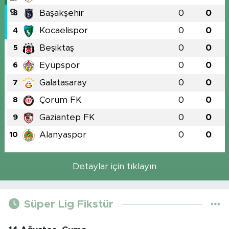
Başakşehir
0
0
3
Kocaelispor
0
0
4
Beşiktaş
0
0
5
Eyüpspor
0
0
6
Galatasaray
0
0
7
Çorum FK
0
0
8
Gaziantep FK
0
0
9
Alanyaspor
0
0
10
Detaylar için tıklayın
Süper Lig Fikstür