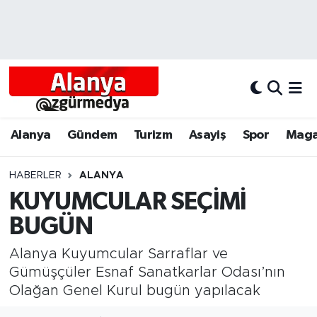
Alanya
Alanya Nöbetçi Eczaneler
Alanyum
Alanya Hava Durumu
Antalya
Alanya Trafik Yoğunluk Haritası
Alanya
Gündem
Turizm
Asayiş
Spor
Maga
Asayiş
Süper Lig Puan Durumu ve Fikstür
HABERLER
ALANYA
KUYUMCULAR SEÇİMİ
Bölgesel
Tüm Manşetler
BUGÜN
Dünya
Son Dakika Haberleri
Alanya Kuyumcular Sarraflar ve
Eğitim
Haber Arşivi
Gümüşçüler Esnaf Sanatkarlar Odası’nın
Olağan Genel Kurul bugün yapılacak
Ekonomi