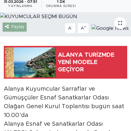
31.03.2026 - 07:51
1 DK
YAYINLANMA
OKUNMA SÜRESI
Gazipaşa
Güncel
Paylaş
-
+
A
A
Gündem
ALANYA TURİZMDE
İnşaat-Emlak
YENİ MODELE
GEÇİYOR
Kültür-Sanat
Sağlık
Alanya Kuyumcular Sarraflar ve
Gümüşçüler Esnaf Sanatkarlar Odası
Siyaset
Olağan Genel Kurul Toplantısı bugün saat
Spor
10.00’da
Alanya Esnaf ve Sanatkarlar Odası
Turizm