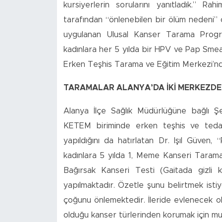
kursiyerlerin sorularını yanıtladık.” 
tarafından “önlenebilen bir ölüm nedeni” 
uygulanan Ulusal Kanser Tarama Progr
kadınlara her 5 yılda bir HPV ve Pap Sme
Erken Teşhis Tarama ve Eğitim Merkezi’nd
TARAMALAR ALANYA’DA İKİ MERKEZDE
Alanya İlçe Sağlık Müdürlüğüne bağlı 
KETEM biriminde erken teşhis ve tedav
yapıldığını da hatırlatan Dr. Işıl Güven
kadınlara 5 yılda 1, Meme Kanseri Tarama
Bağırsak Kanseri Testi (Gaitada gizli 
yapılmaktadır. Özetle şunu belirtmek ist
çoğunu önlemektedir. İleride evlenecek o
olduğu kanser türlerinden korumak için mutl