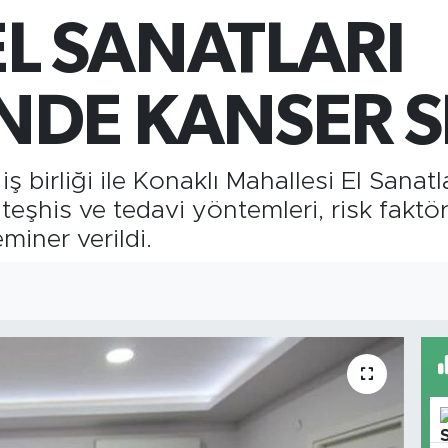
6
L SANATLARI
B
13
’NDE KANSER 
 birliği ile Konaklı Mahallesi El Sanatl
eşhis ve tedavi yöntemleri, risk faktörle
miner verildi.