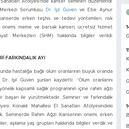
l Sanatları Atölyesi’nde kanser semineri düzenlendi.
 Merkezi Sorumlusu
Dr. Işıl Güven
ve Ebe Aynur
kanserde erken teşhis ve tedavi yöntemleri, risk
1
inin önemi, meme ve barsak kanseri, ücretsiz hizmet
yat Merkezleri (SHM) hakkında bilgiler verildi;
G
1
Rİ FARKINDALIK AYI
K
K
ğunda hastalığa bağlı ölüm oranlarının büyük oranda
an Dr. Işıl Güven şunları kaydetti: “Ölüm oranlarını
G
yönelik kapsamlı sağlık programının içine rahim ağzı
G
r başarı ile yürütmektedir. Seminer ve farkındalık
1
yesi Konaklı Mahallesi El Sanatları Atölyesindeki
dik. Seminerde Rahim Ağzı Kanserinin önemi, erken
B
tiler, aşılama yaş grupları hakkında bilgiler verdik ve
B