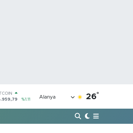
ITCOIN
4.959,79
%1.11
°
26
OLAR
Alanya
7,7436
%0.18
URO
5,2510
%0.32
TERLİN
,4811
%0.38
RAM ALTIN