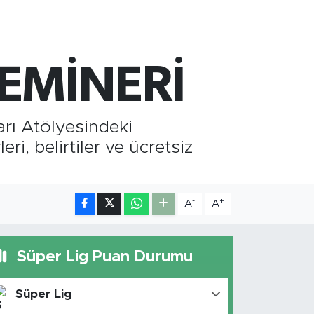
660.55
%0.03
İST100
.779
%-14
SEMİNERİ
arı Atölyesindeki
ri, belirtiler ve ücretsiz
-
+
A
A
Süper Lig Puan Durumu
Süper Lig