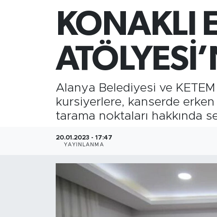
KONAKLI E
Gazipaşa
Güncel
ATÖLYESİ
Gündem
Alanya Belediyesi ve KETEM iş
İnşaat-Emlak
kursiyerlere, kanserde erken t
tarama noktaları hakkında se
Kültür-Sanat
20.01.2023 - 17:47
Sağlık
YAYINLANMA
Siyaset
Spor
Turizm