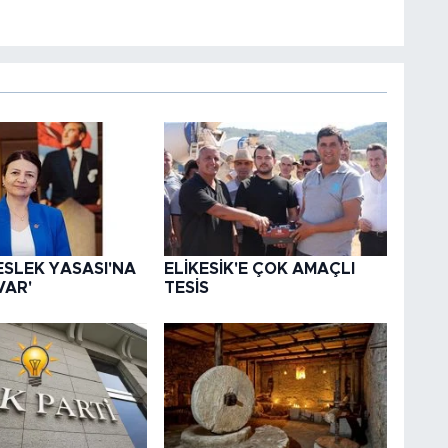
ESLEK YASASI'NA
ELİKESİK'E ÇOK AMAÇLI
VAR'
TESİS