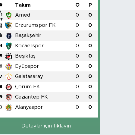
#
Takım
O
P
Amed
0
0
1
Erzurumspor FK
0
0
2
Başakşehir
0
0
3
Kocaelispor
0
0
4
Beşiktaş
0
0
5
Eyüpspor
0
0
6
Galatasaray
0
0
7
Çorum FK
0
0
8
Gaziantep FK
0
0
9
Alanyaspor
0
0
0
Detaylar için tıklayın