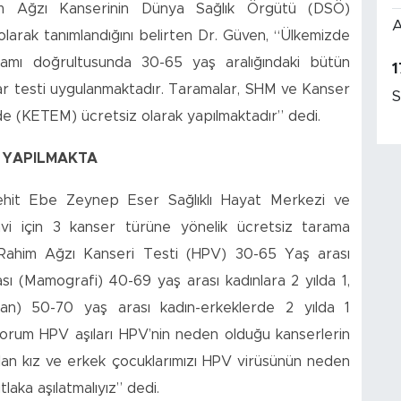
Rahim Ağzı Kanserinin Dünya Sağlık Örgütü (DSÖ)
A
olarak tanımlandığını belirten Dr. Güven, “Ülkemizde
amı doğrultusunda 30-65 yaş aralığındaki bütün
1
ar testi uygulanmaktadır. Taramalar, SHM ve Kanser
S
e (KETEM) ücretsiz olarak yapılmaktadır” dedi.
 YAPILMAKTA
Şehit Ebe Zeynep Eser Sağlıklı Hayat Merkezi ve
i için 3 kanser türüne yönelik ücretsiz tarama
, “Rahim Ağzı Kanseri Testi (HPV) 30-65 Yaş arası
sı (Mamografi) 40-69 yaş arası kadınlara 2 yılda 1,
kan) 50-70 yaş arası kadın-erkeklerde 2 yılda 1
iyorum HPV aşıları HPV’nin neden olduğu kanserlerin
lan kız ve erkek çocuklarımızı HPV virüsünün neden
aka aşılatmalıyız” dedi.