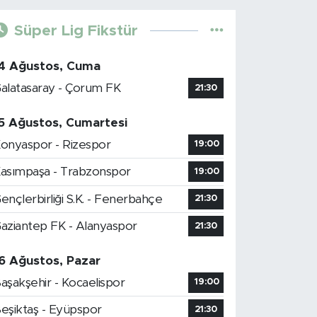
Süper Lig Fikstür
4 Ağustos, Cuma
alatasaray - Çorum FK
21:30
5 Ağustos, Cumartesi
onyaspor - Rizespor
19:00
asımpaşa - Trabzonspor
19:00
ençlerbirliği S.K. - Fenerbahçe
21:30
aziantep FK - Alanyaspor
21:30
6 Ağustos, Pazar
aşakşehir - Kocaelispor
19:00
eşiktaş - Eyüpspor
21:30