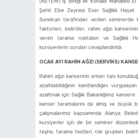
(KETEM) iş birliği ile Konaklı Mahallesi E
Şehit Ebe Zeynep Eser Sağlıklı Hayat
Sunelcan tarafından verilen seminerde 
faktörleri, belirtiler, rahim ağzı kanser
veren tarama noktaları ve Sağlıklı Ha
kursiyerlerin soruları cevaplandırıldı.
OCAK AYI RAHİM AĞZI (SERVİKS) KANSE
Rahim ağzı kanserinin erken tanı konuldu
azaltılabildiğinin kanıtlandığını vurgulay
azaltmak için Sağlık Bakanlığımız kansere 
kanser taramalarını da almış ve büyük bi
çalışmalarımız kapsamında Alanya Beledi
kursiyerler için de bir seminer düzenle
teşhis, tarama testleri, risk grupları, belir