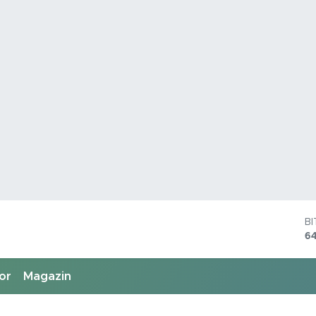
B
6
D
4
E
5
or
Magazin
S
64
G