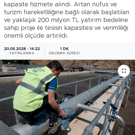
kapasite hizmete alındı. Artan nüfus ve
Gazipaşa
turizm hareketliliğine bağlı olarak başlatılan
ve yaklaşık 200 milyon TL yatırım bedeline
Güncel
sahip proje ile tesisin kapasitesi ve verimliliği
önemli ölçüde artırıldı.
Gündem
20.05.2026 - 14:22
1 DK
YAYINLANMA
OKUNMA SÜRESI
İnşaat-Emlak
Kültür-Sanat
Sağlık
Siyaset
Spor
Turizm