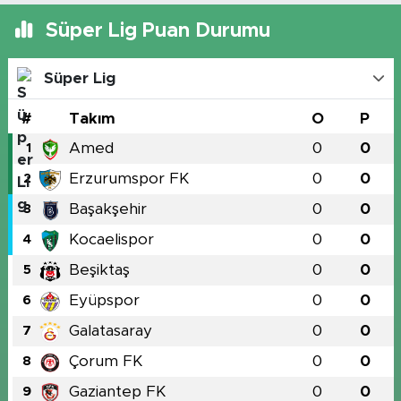
Süper Lig Puan Durumu
Süper Lig
#
Takım
O
P
Amed
0
0
1
Erzurumspor FK
0
0
2
Başakşehir
0
0
3
Kocaelispor
0
0
4
Beşiktaş
0
0
5
Eyüpspor
0
0
6
Galatasaray
0
0
7
Çorum FK
0
0
8
Gaziantep FK
0
0
9