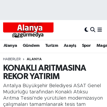
Alanya
Alanya Nöbetçi Eczaneler
Alanyum
Alanya Hava Durumu
Antalya
Alanya Trafik Yoğunluk Haritası
Alanya
Gündem
Turizm
Asayiş
Spor
Maga
Asayiş
Süper Lig Puan Durumu ve Fikstür
HABERLER
ALANYA
KONAKLI ARITMASINA
Bölgesel
Tüm Manşetler
REKOR YATIRIM
Dünya
Son Dakika Haberleri
Antalya Büyükşehir Belediyesi ASAT Genel
Eğitim
Haber Arşivi
Müdürlüğü tarafından Konaklı Atıksu
Arıtma Tesisi’nde yürütülen modernizasyon
Ekonomi
çalışmaları tamamlanarak tesis tam