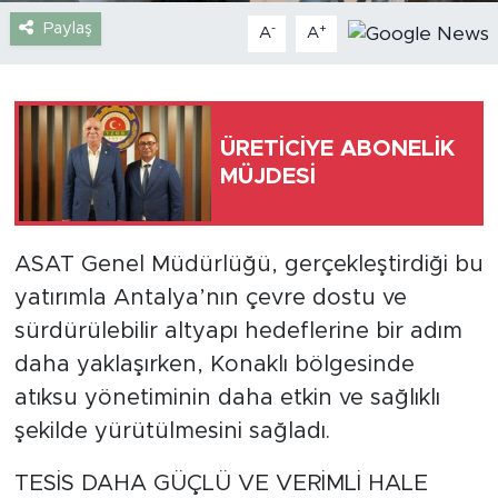
Paylaş
-
+
A
A
Türkiye
Yaşam
ÜRETİCİYE ABONELİK
Yerel
MÜJDESİ
ASAT Genel Müdürlüğü, gerçekleştirdiği bu
yatırımla Antalya’nın çevre dostu ve
sürdürülebilir altyapı hedeflerine bir adım
daha yaklaşırken, Konaklı bölgesinde
atıksu yönetiminin daha etkin ve sağlıklı
şekilde yürütülmesini sağladı.
TESİS DAHA GÜÇLÜ VE VERİMLİ HALE