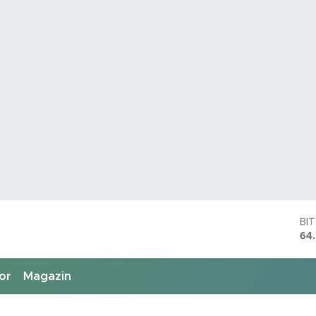
DO
47
EU
55
or
Magazin
ST
64,
GR