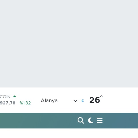
°
LAR
26
Alanya
,5894
%0.08
RO
,0398
%-0.02
ERLİN
1581
%0.16
AM ALTIN