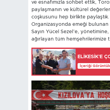
ve esnafımızla sohbet ettik, Toro
paylaşmanın ve kültürel değerler
coşkusunu hep birlikte paylaştık.
Organizasyonda emeği bulunan D
Sayın Yücel Sezel’e, yönetimine, k
ağırlayan tüm hemşehrilerimize 
ELİKESİK'E 
İçeriği Görüntü