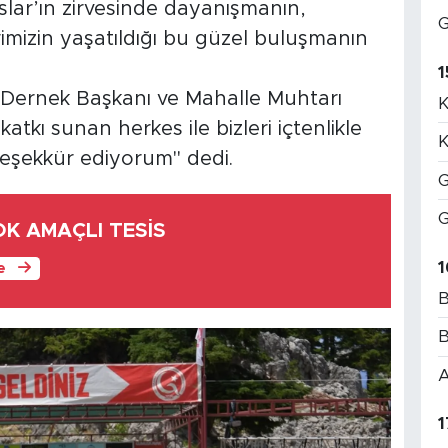
slar’ın zirvesinde dayanışmanın,
G
imizin yaşatıldığı bu güzel buluşmanın
1
ernek Başkanı ve Mahalle Muhtarı
K
atkı sunan herkes ile bizleri içtenlikle
K
teşekkür ediyorum" dedi.
G
G
ÇOK AMAÇLI TESİS
1
le
B
B
A
1