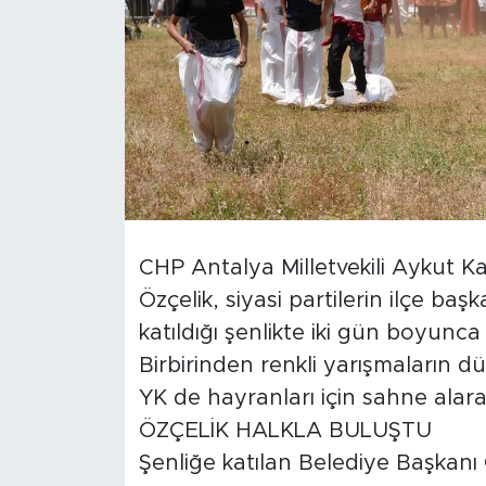
Türkiye
Yaşam
Yerel
CHP Antalya Milletvekili Aykut K
Özçelik, siyasi partilerin ilçe ba
katıldığı şenlikte iki gün boyunca
Birbirinden renkli yarışmaların d
YK de hayranları için sahne alarak
ÖZÇELİK HALKLA BULUŞTU
Şenliğe katılan Belediye Başkanı