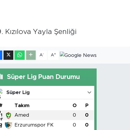
08.83
%4.44
ST100
.703
%11
TCOIN
.927,78
%1.32
Kızılova Yayla Şenliği
-
+
A
A
Süper Lig Puan Durumu
Süper Lig
#
Takım
O
P
Amed
0
0
1
Erzurumspor FK
0
0
2