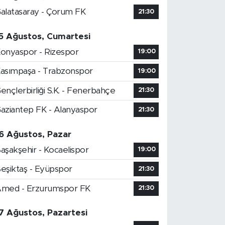
alatasaray - Çorum FK
21:30
5 Ağustos, Cumartesi
onyaspor - Rizespor
19:00
asımpaşa - Trabzonspor
19:00
ençlerbirliği S.K. - Fenerbahçe
21:30
aziantep FK - Alanyaspor
21:30
6 Ağustos, Pazar
aşakşehir - Kocaelispor
19:00
eşiktaş - Eyüpspor
21:30
med - Erzurumspor FK
21:30
7 Ağustos, Pazartesi