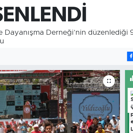
65
ŞENLENDİ
Bİ
13
BI
64
ayanışma Derneği’nin düzenlediği 9. 
du