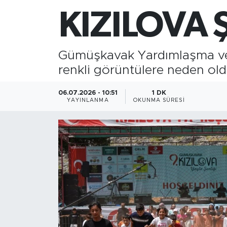
KIZILOVA 
Gazipaşa
Güncel
Gümüşkavak Yardımlaşma ve D
renkli görüntülere neden ol
Gündem
06.07.2026 - 10:51
1 DK
İnşaat-Emlak
YAYINLANMA
OKUNMA SÜRESI
Kültür-Sanat
Sağlık
Siyaset
Spor
Turizm