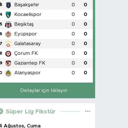
Başakşehir
0
0
3
Kocaelispor
0
0
4
Beşiktaş
0
0
5
Eyüpspor
0
0
6
Galatasaray
0
0
7
Çorum FK
0
0
8
Gaziantep FK
0
0
9
Alanyaspor
0
0
0
Detaylar için tıklayın
Süper Lig Fikstür
4 Ağustos, Cuma