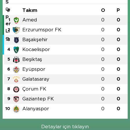
#
Takım
O
P
Amed
0
0
1
Erzurumspor FK
0
0
2
Başakşehir
0
0
3
Kocaelispor
0
0
4
Beşiktaş
0
0
5
Eyüpspor
0
0
6
Galatasaray
0
0
7
Çorum FK
0
0
8
Gaziantep FK
0
0
9
Alanyaspor
0
0
10
Detaylar için tıklayın