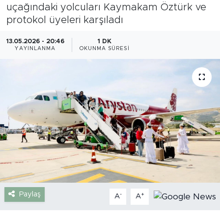
uçağındaki yolcuları Kaymakam Öztürk ve
Gazipaşa
protokol üyeleri karşıladı
Güncel
13.05.2026 - 20:46
1 DK
YAYINLANMA
OKUNMA SÜRESI
Gündem
İnşaat-Emlak
Kültür-Sanat
Sağlık
Siyaset
Spor
Paylaş
-
+
A
A
Turizm