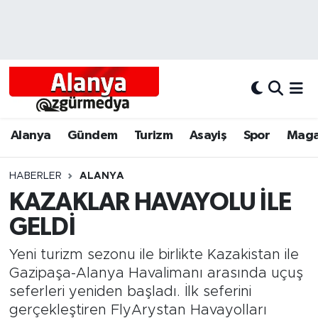
Alanya
Alanya Nöbetçi Eczaneler
Alanyum
Alanya Hava Durumu
Antalya
Alanya Trafik Yoğunluk Haritası
Alanya
Gündem
Turizm
Asayiş
Spor
Maga
Asayiş
Süper Lig Puan Durumu ve Fikstür
HABERLER
ALANYA
KAZAKLAR HAVAYOLU İLE
Bölgesel
Tüm Manşetler
GELDİ
Dünya
Son Dakika Haberleri
Yeni turizm sezonu ile birlikte Kazakistan ile
Eğitim
Haber Arşivi
Gazipaşa-Alanya Havalimanı arasında uçuş
seferleri yeniden başladı. İlk seferini
Ekonomi
gerçekleştiren FlyArystan Havayolları