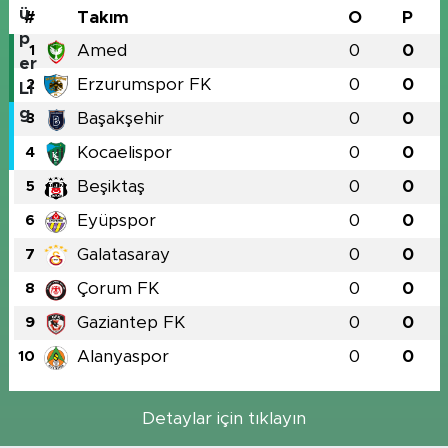
#
Takım
O
P
Amed
0
0
1
Erzurumspor FK
0
0
2
Başakşehir
0
0
3
Kocaelispor
0
0
4
Beşiktaş
0
0
5
Eyüpspor
0
0
6
Galatasaray
0
0
7
Çorum FK
0
0
8
Gaziantep FK
0
0
9
Alanyaspor
0
0
10
Detaylar için tıklayın