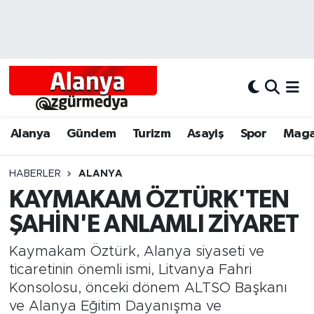
Alanya
Alanya Nöbetçi Eczaneler
Alanyum
Alanya Hava Durumu
Antalya
Alanya Trafik Yoğunluk Haritası
Alanya
Gündem
Turizm
Asayiş
Spor
Maga
Asayiş
Süper Lig Puan Durumu ve Fikstür
HABERLER
ALANYA
KAYMAKAM ÖZTÜRK'TEN
Bölgesel
Tüm Manşetler
ŞAHİN'E ANLAMLI ZİYARET
Dünya
Son Dakika Haberleri
Kaymakam Öztürk, Alanya siyaseti ve
Eğitim
Haber Arşivi
ticaretinin önemli ismi, Litvanya Fahri
Konsolosu, önceki dönem ALTSO Başkanı
Ekonomi
ve Alanya Eğitim Dayanışma ve