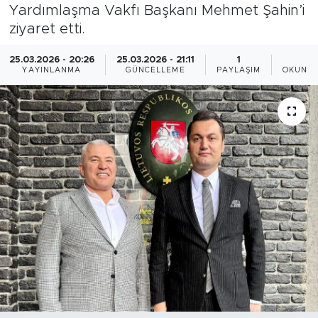
Yardımlaşma Vakfı Başkanı Mehmet Şahin’i
Gazipaşa
ziyaret etti.
Güncel
25.03.2026 - 20:26
25.03.2026 - 21:11
1
1
YAYINLANMA
GÜNCELLEME
PAYLAŞIM
OKUNMA
Gündem
İnşaat-Emlak
Kültür-Sanat
Sağlık
Siyaset
Spor
Turizm