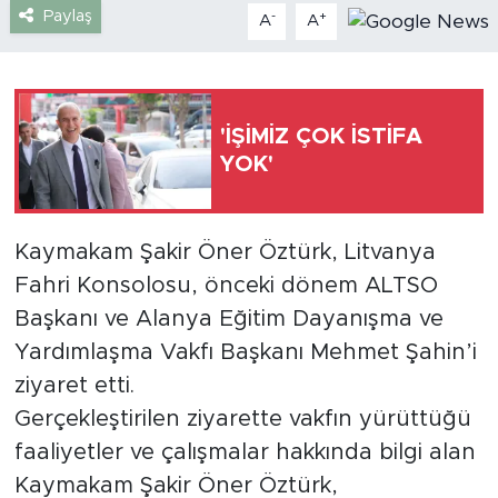
Paylaş
-
+
A
A
Türkiye
Yaşam
'İŞİMİZ ÇOK İSTİFA
YOK'
Yerel
Kaymakam Şakir Öner Öztürk, Litvanya
Fahri Konsolosu, önceki dönem ALTSO
Başkanı ve Alanya Eğitim Dayanışma ve
Yardımlaşma Vakfı Başkanı Mehmet Şahin’i
ziyaret etti.
Gerçekleştirilen ziyarette vakfın yürüttüğü
faaliyetler ve çalışmalar hakkında bilgi alan
Kaymakam Şakir Öner Öztürk,