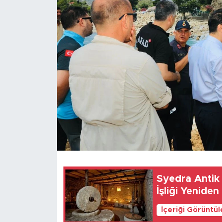
Türkiye
Yaşam
Yerel
Syedra Antik 
İşliği Yeniden
İçeriği Görüntü