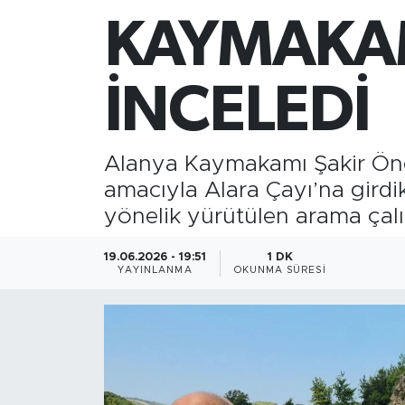
KAYMAKAM
Gazipaşa
Güncel
İNCELEDİ
Gündem
Alanya Kaymakamı Şakir Öner
İnşaat-Emlak
amacıyla Alara Çayı’na gird
yönelik yürütülen arama çalış
Kültür-Sanat
19.06.2026 - 19:51
1 DK
Sağlık
YAYINLANMA
OKUNMA SÜRESI
Siyaset
Spor
Turizm