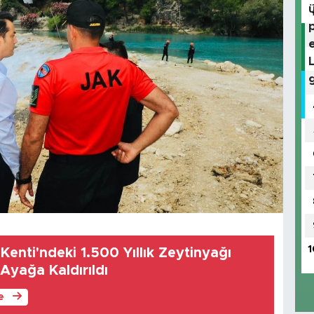
1
Kenti'ndeki 1.500 Yıllık Zeytinyağı
 Ayağa Kaldırıldı
le