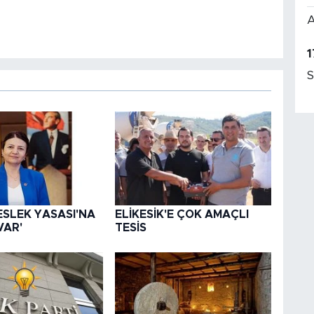
A
1
S
ESLEK YASASI'NA
ELİKESİK'E ÇOK AMAÇLI
VAR'
TESİS