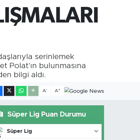
M ALTIN
IŞMALARI
.49
%2.12
T100
87
%64
aşlarıyla serinlemek
et Polat’ın bulunmasına
en bilgi aldı.
-
+
A
A
Süper Lig Puan Durumu
Süper Lig