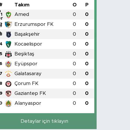
#
Takım
O
P
Amed
0
0
1
Erzurumspor FK
0
0
2
Başakşehir
0
0
3
Kocaelispor
0
0
4
Beşiktaş
0
0
5
Eyüpspor
0
0
6
Galatasaray
0
0
7
Çorum FK
0
0
8
Gaziantep FK
0
0
9
Alanyaspor
0
0
0
Detaylar için tıklayın