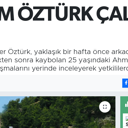
GRA
 ÖZTÜRK ÇAL
6618
BİS
13.8
 Öztürk, yaklaşık bir hafta önce arkad
ikten sonra kaybolan 25 yaşındaki Ahm
malarını yerinde inceleyerek yetkililerd