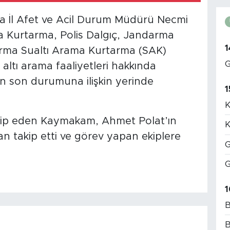
 İl Afet ve Acil Durum Müdürü Necmi
ma Kurtarma, Polis Dalgıç, Jandarma
1
rma Sualtı Arama Kurtarma (SAK)
G
 altı arama faaliyetleri hakkında
rın son durumuna ilişkin yerinde
1
K
akip eden Kaymakam, Ahmet Polat’ın
K
an takip etti ve görev yapan ekiplere
G
G
1
B
B