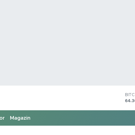
BIT
64.
DOL
47,
EU
or
Magazin
55,
STE
64,1