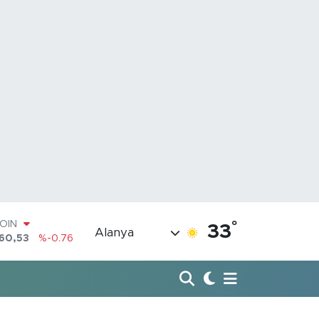
COIN
°
33
360,53
%-0.76
Alanya
AR
7069
%0.17
RO
0265
%0.01
RLİN
897
%0.02