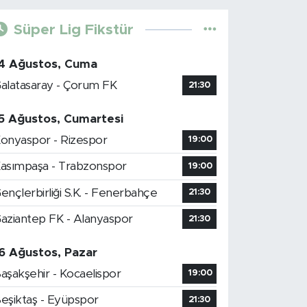
Süper Lig Fikstür
4 Ağustos, Cuma
alatasaray - Çorum FK
21:30
5 Ağustos, Cumartesi
onyaspor - Rizespor
19:00
asımpaşa - Trabzonspor
19:00
ençlerbirliği S.K. - Fenerbahçe
21:30
aziantep FK - Alanyaspor
21:30
6 Ağustos, Pazar
aşakşehir - Kocaelispor
19:00
eşiktaş - Eyüpspor
21:30