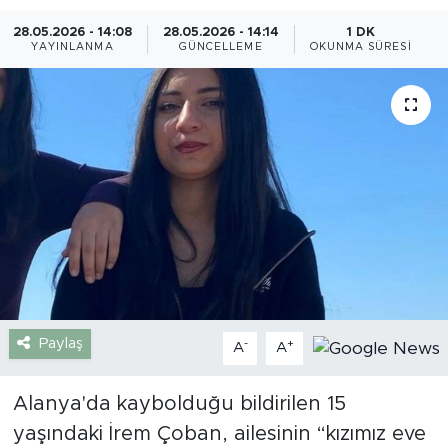
28.05.2026 - 14:08
28.05.2026 - 14:14
1 DK
Gazipaşa
YAYINLANMA
GÜNCELLEME
OKUNMA SÜRESI
Güncel
Gündem
İnşaat-Emlak
Kültür-Sanat
Sağlık
Siyaset
Paylaş
-
+
A
A
Spor
Alanya'da kaybolduğu bildirilen 15
yaşındaki İrem Çoban, ailesinin “kızımız eve
Turizm