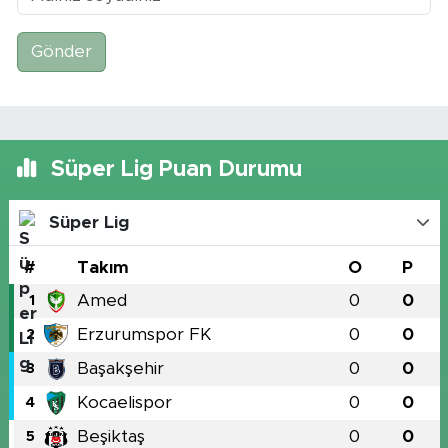
Gönder
Süper Lig Puan Durumu
Süper Lig
#
Takım
O
P
Amed
0
0
1
Erzurumspor FK
0
0
2
Başakşehir
0
0
3
Kocaelispor
0
0
4
Beşiktaş
0
0
5