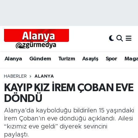
Alanya
Alanya Nöbetçi Eczaneler
Alanyum
Alanya Hava Durumu
Antalya
Alanya Trafik Yoğunluk Haritası
Alanya
Gündem
Turizm
Asayiş
Spor
Maga
Asayiş
Süper Lig Puan Durumu ve Fikstür
HABERLER
ALANYA
KAYIP KIZ İREM ÇOBAN EVE
Bölgesel
Tüm Manşetler
DÖNDÜ
Dünya
Son Dakika Haberleri
Alanya’da kaybolduğu bildirilen 15 yaşındaki
Eğitim
Haber Arşivi
İrem Çoban’ın eve döndüğü açıklandı. Ailesi
“kızımız eve geldi” diyerek sevincini
Ekonomi
paylaştı.