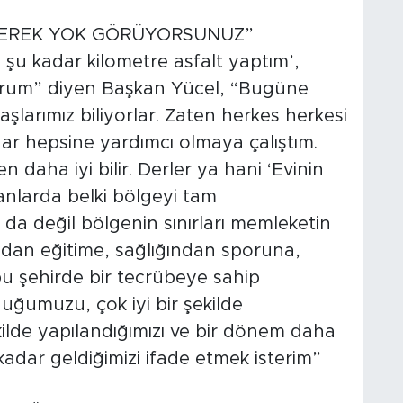
GEREK YOK GÖRÜYORSUNUZ”
e şu kadar kilometre asfalt yaptım’,
orum” diyen Başkan Yücel, “Bugüne
şlarımız biliyorlar. Zaten herkes herkesi
dar hepsine yardımcı olmaya çalıştım.
daha iyi bilir. Derler ya hani ‘Evinin
amanlarda belki bölgeyi tam
a değil bölgenin sınırları memleketin
şımdan eğitime, sağlığından sporuna,
u şehirde bir tecrübeye sahip
uğumuzu, çok iyi bir şekilde
ekilde yapılandığımızı ve bir dönem daha
adar geldiğimizi ifade etmek isterim”