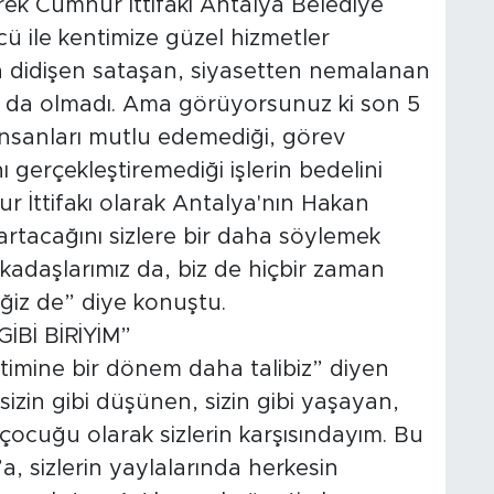
ek Cumhur İttifakı Antalya Belediye
 ile kentimize güzel hizmetler
n didişen sataşan, siyasetten nemalanan
m da olmadı. Ama görüyorsunuz ki son 5
insanları mutlu edemediği, görev
 gerçekleştiremediği işlerin bedelini
 İttifakı olarak Antalya'nın Hakan
ıkartacağını sizlere bir daha söylemek
rkadaşlarımız da, biz de hiçbir zaman
ğiz de” diye konuştu.
İBİ BİRİYİM”
etimine bir dönem daha talibiz” diyen
izin gibi düşünen, sizin gibi yaşayan,
çocuğu olarak sizlerin karşısındayım. Bu
, sizlerin yaylalarında herkesin