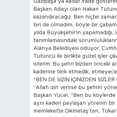
Gazipaşa’ya kadar irade gösterer
Başkan Adayı olan Hakan Tütüncü
kazandıracağız. Ben hiçbir zama
biri de olmadım, böyle bir çaba
yılda Büyükşehir'in yapamadığı, 
tanımlamasındaki sorumluluklarını
Alanya Belediyesi ödüyor. Cumhur
Tütüncü ile birlikte güzel işler ç
isterim. Bu şehri bizden önceki a
kaderine terk etmedik, etmeyece
“BEN DE SİZİN İÇİNİZDEN SİZLER G
“Allah izin verirse bu şehrin yön
Başkan Yücel, “Ben bu köylerde s
aynı kaderi paylaşan yörenin bir 
memlekette Dikmetaş’tan, Tokar’a