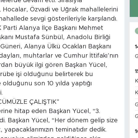
lerde devam etti. Sırasıyla
, Hocalar, Özvadi ve Uğrak mahallelerini
hallede sevgi gösterileriyle karşılandı.
K Parti Alanya İlçe Başkanı Mehmet
şkanı Mustafa Sünbül, Anadolu Birliği
ü Güneri, Alanya Ülkü Ocakları Başkanı
1
ayları, muhtarlar ve Cumhur İttifakı’nın
G
lardan büyük ilgi gören Başkan Yücel,
1
ecrübe işi olduğunu belirterek bu
K
de olduğunu son 10 yılda yaptığı
.
K
CÜMÜZLE ÇALIŞTIK”
G
erine hitap eden Başkan Yücel, “3.
G
edi. Başkan Yücel, “Her dönem gelip size
z, yapacaklarımızın teminatıdır dedik.
1