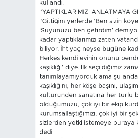
kullandı.
“YAPTIKLARIMIZI ANLATMAYA 
“Gittiğim yerlerde ‘Ben sizin köy
‘Suyunuzu ben getirdim’ demiy
kadar yaptıklarımızı zaten vatanda
biliyor. İhtiyaç neyse bugüne ka
Herkes kendi evinin önünü benden 
kaşıklığı’ diye. İlk seçildiğimiz z
tanımlayamıyorduk ama şu anda d
kaşıklığını, her köşe başını, ula
kültüründen sanatına her türlü b
olduğumuzu, çok iyi bir ekip kurd
kurumsallaştığımızı, çok iyi bir ş
sizlerden yetki istemeye buraya k
dedi.