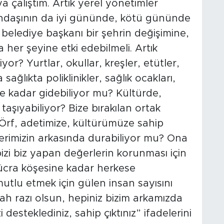
a çalıştım. Artık yerel yönetimler
ndaşının da iyi gününde, kötü gününde
belediye başkanı bir şehrin değişimine,
her şeyine etki edebilmeli. Artık
or? Yurtlar, okullar, kreşler, etütler,
ağlıkta poliklinikler, sağlık ocakları,
ne kadar gidebiliyor mu? Kültürde,
aşıyabiliyor? Bize bırakılan ortak
 Örf, adetimize, kültürümüze sahip
lerimizin arkasında durabiliyor mu? Ona
bizi biz yapan değerlerin korunması için
ücra köşesine kadar herkese
utlu etmek için gülen insan sayısını
lah razı olsun, hepiniz bizim arkamızda
esteklediniz, sahip çıktınız” ifadelerini