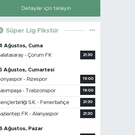
Detaylar için tıklayın
Süper Lig Fikstür
4 Ağustos, Cuma
alatasaray - Çorum FK
21:30
5 Ağustos, Cumartesi
onyaspor - Rizespor
19:00
asımpaşa - Trabzonspor
19:00
ençlerbirliği S.K. - Fenerbahçe
21:30
aziantep FK - Alanyaspor
21:30
6 Ağustos, Pazar