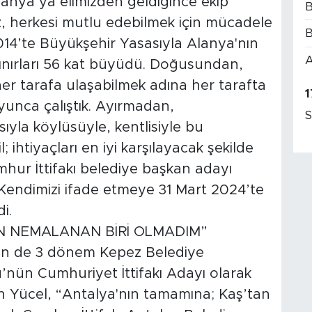
 Alanya’ya elimizden geldiğince ekip
B
z, herkesi mutlu edebilmek için mücadele
B
2014’te Büyükşehir Yasasıyla Alanya'nın
A
ınırları 56 kat büyüdü. Doğusundan,
er tarafa ulaşabilmek adına her tarafta
1
yunca çalıştık. Ayırmadan,
S
sıyla köylüsüyle, kentlisiyle bu
ihtiyaçları en iyi karşılayacak şekilde
umhur İttifakı belediye başkan adayı
 Kendimizi ifade etmeye 31 Mart 2024’te
i.
EN NEMALANAN BİRİ OLMADIM”
çin de 3 dönem Kepez Belediye
nün Cumhuriyet İttifakı Adayı olarak
kan Yücel, “Antalya'nın tamamına; Kaş’tan