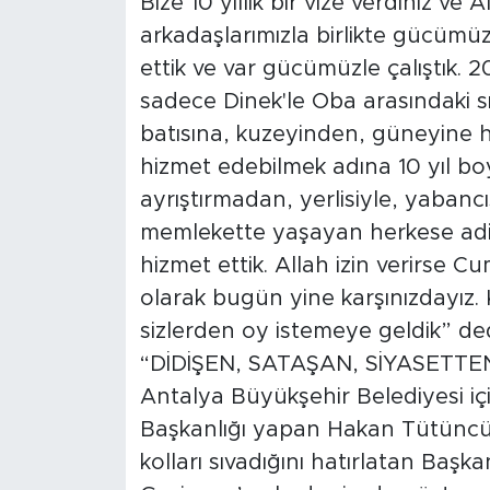
Bize 10 yıllık bir vize verdiniz ve
arkadaşlarımızla birlikte gücümü
ettik ve var gücümüzle çalıştık. 
sadece Dinek'le Oba arasındaki s
batısına, kuzeyinden, güneyine h
hizmet edebilmek adına 10 yıl bo
ayrıştırmadan, yerlisiyle, yabancı
memlekette yaşayan herkese adil; 
hizmet ettik. Allah izin verirse C
olarak bugün yine karşınızdayız.
sizlerden oy istemeye geldik” ded
“DİDİŞEN, SATAŞAN, SİYASETT
Antalya Büyükşehir Belediyesi i
Başkanlığı yapan Hakan Tütüncü’
kolları sıvadığını hatırlatan Baş