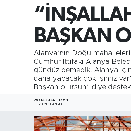
“İNŞALLA
Gazipaşa
Güncel
BAŞKAN 
Gündem
Alanya’nın Doğu mahalleler
İnşaat-Emlak
Cumhur İttifakı Alanya Bele
gündüz demedik. Alanya için ü
Kültür-Sanat
daha yapacak çok işimiz var” 
Sağlık
Başkan olursun” diye destek 
Siyaset
25.02.2024 - 13:59
YAYINLANMA
Spor
Turizm