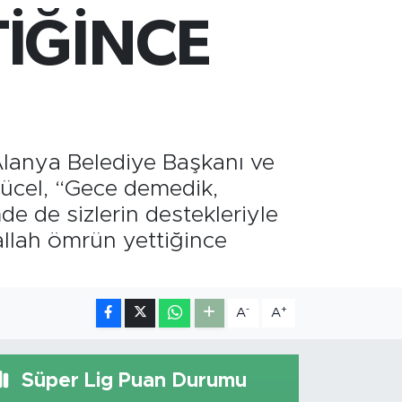
660.55
%0
İĞİNCE
İST100
.779
%-14
ITCOIN
.815,30
%-0.1
lanya Belediye Başkanı ve
ücel, “Gece demedik,
e de sizlerin destekleriyle
allah ömrün yettiğince
-
+
A
A
Süper Lig Puan Durumu