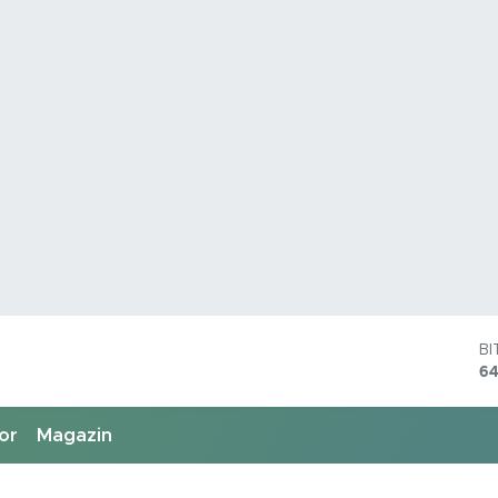
D
4
E
55
or
Magazin
S
64
G