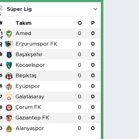
Süper Lig
#
Takım
O
P
Amed
0
0
1
Erzurumspor FK
0
0
2
Başakşehir
0
0
3
Kocaelispor
0
0
4
Beşiktaş
0
0
5
Eyüpspor
0
0
6
Galatasaray
0
0
7
Çorum FK
0
0
8
Gaziantep FK
0
0
9
Alanyaspor
0
0
0