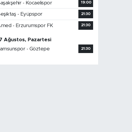
aşakşehir - Kocaelispor
19:00
eşiktaş - Eyüpspor
21:30
med - Erzurumspor FK
21:30
7 Ağustos, Pazartesi
amsunspor - Göztepe
21:30