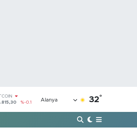
°
OLAR
32
Alanya
7,7436
%0.18
URO
,2510
%0.32
TERLİN
,4811
%0.38
RAM ALTIN