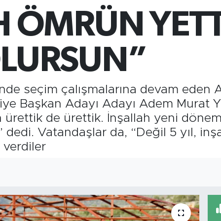
6
H ÖMRÜN YETT
B
13
B
64
OLURSUN”
inde seçim çalışmalarına devam eden A
diye Başkan Adayı Adayı Adem Murat Y
rettik de ürettik. İnşallah yeni dönemd
dedi. Vatandaşlar da, “Değil 5 yıl, inş
verdiler