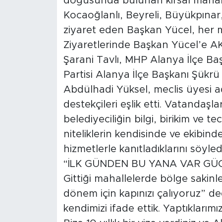
doğusunda bulunan kırsal mahalle
Kocaoğlanlı, Beyreli, Büyükpınar
ziyaret eden Başkan Yücel, her ma
Ziyaretlerinde Başkan Yücel’e A
Şarani Tavlı, MHP Alanya İlçe Ba
Partisi Alanya İlçe Başkanı Şükr
Abdülhadi Yüksel, meclis üyesi ad
destekçileri eşlik etti. Vatandaş
belediyeciliğin bilgi, birikim ve t
niteliklerin kendisinde ve ekibin
hizmetlerle kanıtladıklarını söyledi
“İLK GÜNDEN BU YANA VAR GÜ
Gittiği mahallelerde bölge sakinl
dönem için kapınızı çalıyoruz” d
kendimizi ifade ettik. Yaptıklarımı