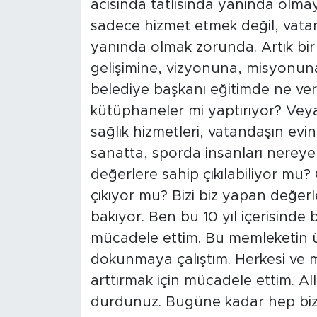
acısında tatlısında yanında olmay
sadece hizmet etmek değil, vata
yanında olmak zorunda. Artık bir 
gelişimine, vizyonuna, misyonuna 
belediye başkanı eğitimde ne veriy
kütüphaneler mi yaptırıyor? Veya s
sağlık hizmetleri, vatandaşın evi
sanatta, sporda insanları nereye t
değerlere sahip çıkılabiliyor mu?
çıkıyor mu? Bizi biz yapan değer
bakıyor. Ben bu 10 yıl içerisinde 
mücadele ettim. Bu memleketin 
dokunmaya çalıştım. Herkesi ve m
arttırmak için mücadele ettim. Al
durdunuz. Bugüne kadar hep bizi d