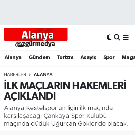
Alanya
Alanya Nöbetçi Eczaneler
Alanyum
Alanya Hava Durumu
Antalya
Alanya Trafik Yoğunluk Haritası
Alanya
Gündem
Turizm
Asayiş
Spor
Maga
Asayiş
Süper Lig Puan Durumu ve Fikstür
HABERLER
ALANYA
İLK MAÇLARIN HAKEMLERİ
Bölgesel
Tüm Manşetler
AÇIKLANDI
Dünya
Son Dakika Haberleri
Alanya Kestelspor'un ligin ilk maçında
Eğitim
Haber Arşivi
karşılaşacağı Çankaya Spor Kulübü
maçında düdük Uğurcan Gökler'de olacak.
Ekonomi