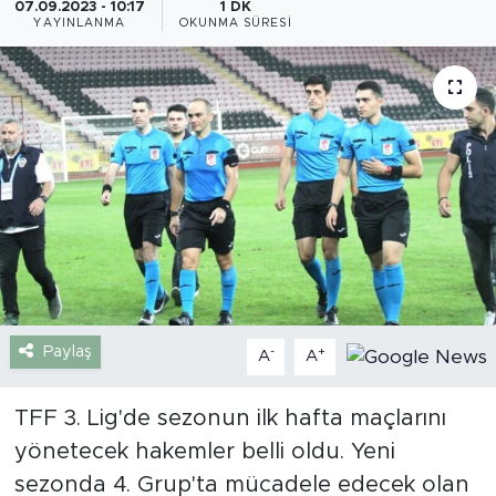
07.09.2023 - 10:17
1 DK
YAYINLANMA
OKUNMA SÜRESI
Gazipaşa
Güncel
Gündem
İnşaat-Emlak
Kültür-Sanat
Sağlık
Paylaş
-
+
A
A
Siyaset
TFF 3. Lig'de sezonun ilk hafta maçlarını
Spor
yönetecek hakemler belli oldu. Yeni
sezonda 4. Grup'ta mücadele edecek olan
Turizm