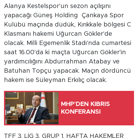
Alanya Kestelspor'un sezon açılışını
Türkiye
yapacağı Güneş Holding Çankaya Spor
Kulübü maçında düdük, Kırıkkale bölgesi C
Yaşam
Klasmanı hakemi Uğurcan Gökler'de
olacak. Milli Egemenlik Stadı'nda cumartesi
Yerel
saat 16.00'da ki maçta Uğurcan Gökler'in
yardımcılığını Abdurrahman Atabay ve
Batuhan Topçu yapacak. Maçın dördüncü
hakem ise Süleyman Erkılıç olacak.
MHP'DEN KIBRIS
KONFERANSI
TFF 3. LİG 3. GRUP 1. HAFTA HAKEMLER