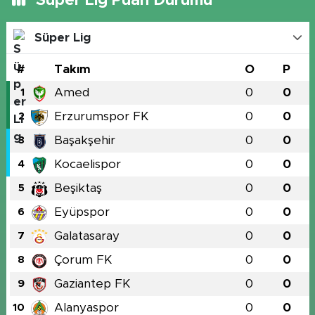
Süper Lig Puan Durumu
Süper Lig
#
Takım
O
P
Amed
0
0
1
Erzurumspor FK
0
0
2
Başakşehir
0
0
3
Kocaelispor
0
0
4
Beşiktaş
0
0
5
Eyüpspor
0
0
6
Galatasaray
0
0
7
Çorum FK
0
0
8
Gaziantep FK
0
0
9
Alanyaspor
0
0
10