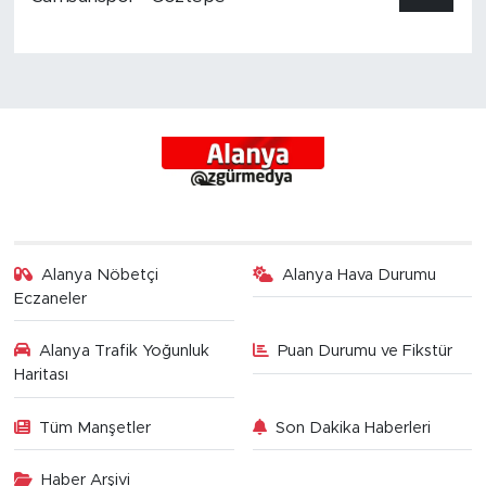
edenlere rağmen Eray Erdem ve Alanya
kaybetmeyecek tam aksine kazanacaktır.
Benden bugünlük bu kadar. Hadi kalın
sağlıcakla.
Alanya Nöbetçi
Alanya Hava Durumu
Eczaneler
Alanya Trafik Yoğunluk
Puan Durumu ve Fikstür
Haritası
Tüm Manşetler
Son Dakika Haberleri
Haber Arşivi