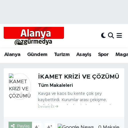
Alanya
Alanya Nöbetçi Eczaneler
Alanyum
Alanya Hava Durumu
Antalya
Alanya Trafik Yoğunluk Haritası
Alanya
Gündem
Turizm
Asayiş
Spor
Maga
Asayiş
Süper Lig Puan Durumu ve Fikstür
İKAMET KRİZİ VE ÇÖZÜMÜ
Bölgesel
Tüm Manşetler
Tüm Makaleleri
Kavga ve kaos bu kente çok şey
Dünya
Son Dakika Haberleri
kaybettirdi. Kurumlar arası çekişme,
koltuk kavgası bu kente kazandırmadı
Devam Et
Eğitim
Haber Arşivi
ama kaybettirdi. Yerel yönetimler,
merkezi iktidar ile Sivil Toplum Kuruluşları
Ekonomi
arasındaki kriz hem insanların vaktini çaldı,
Paylaş
-
+
0 Makale
A
A