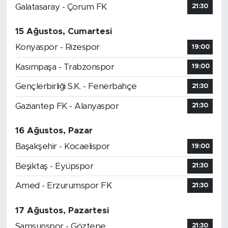
Galatasaray - Çorum FK
21:30
Kim ne derse desin Eray Erdem, ikamet
sorununun çözümünde etkin rol oynadı.
15 Ağustos, Cumartesi
Bunu sadece ben değil, inşaat
sektöründen ekmek yiyen
Konyaspor - Rizespor
19:00
müteahhidinden, emlakçısına kadar
herkes biliyor. Yani Eray Erdem'in ne
Kasımpaşa - Trabzonspor
19:00
kadar bu iş için ter döktüğünü bilmek
Gençlerbirliği S.K. - Fenerbahçe
21:30
isteyen bilir ama görmek istemeyen de
karalama yapar.
Gaziantep FK - Alanyaspor
21:30
Ömürleri boyunca dolu bardak yerine boş
bardağa bakıp, insanları karalayıp,
16 Ağustos, Pazar
nemalanmanın derdine düşenler ise zaten
Eray Erdem ne yaparsa yapsın onlara
Başakşehir - Kocaelispor
19:00
yaranamayacaktır.
Beşiktaş - Eyüpspor
Hem merkezi iktidar, hem de yerel
21:30
yönetimler ile uyum içinde çalışan Eray
Amed - Erzurumspor FK
21:30
Erdem sayesinde Alanya her sorunun
üstesinden geliyor, her problemi aşıyor
17 Ağustos, Pazartesi
ve kentin geleceğine damga vuruyor.
'Çamur at izi kalsın' anlayışı ile hareket
Samsunspor - Göztepe
21:30