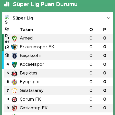
Süper Lig Puan Durumu
Süper Lig
#
Takım
O
P
Amed
0
0
1
Erzurumspor FK
0
0
2
Başakşehir
0
0
3
Kocaelispor
0
0
4
Beşiktaş
0
0
5
Eyüpspor
0
0
6
Galatasaray
0
0
7
Çorum FK
0
0
8
Gaziantep FK
0
0
9