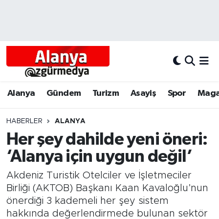
Alanya
Alanya Nöbetçi Eczaneler
Alanyum
Alanya Hava Durumu
Antalya
Alanya Trafik Yoğunluk Haritası
Alanya
Gündem
Turizm
Asayiş
Spor
Maga
Asayiş
Süper Lig Puan Durumu ve Fikstür
HABERLER
ALANYA
Her şey dahilde yeni öneri:
Bölgesel
Tüm Manşetler
‘Alanya için uygun değil’
Dünya
Son Dakika Haberleri
Akdeniz Turistik Otelciler ve İşletmeciler
Eğitim
Haber Arşivi
Birliği (AKTOB) Başkanı Kaan Kavaloğlu’nun
önerdiği 3 kademeli her şey sistem
Ekonomi
hakkında değerlendirmede bulunan sektör