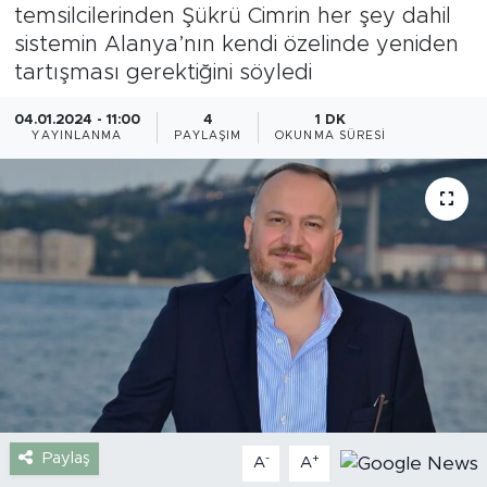
temsilcilerinden Şükrü Cimrin her şey dahil
Gazipaşa
sistemin Alanya’nın kendi özelinde yeniden
tartışması gerektiğini söyledi
Güncel
04.01.2024 - 11:00
4
1 DK
YAYINLANMA
PAYLAŞIM
OKUNMA SÜRESI
Gündem
İnşaat-Emlak
Kültür-Sanat
Sağlık
Siyaset
Spor
Paylaş
-
+
A
A
Turizm