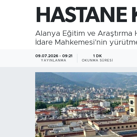
HASTANE K
Gazipaşa
Güncel
Alanya Eğitim ve Araştırma H
İdare Mahkemesi'nin yürütme
Gündem
09.07.2026 - 09:21
1 DK
İnşaat-Emlak
YAYINLANMA
OKUNMA SÜRESI
Kültür-Sanat
Sağlık
Siyaset
Spor
Turizm