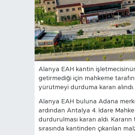
Türkiye
Yaşam
Yerel
Alanya EAH kantin işletmecisinün
getirmediği için mahkeme tarafınd
yürütmeyi durduma kararı alındı.
Alanya EAH buluna Adana merkezli
ardından Antalya 4. İdare Mahk
durdurulması kararı aldı. Kararın 
sırasında kantinden çıkarılan mal