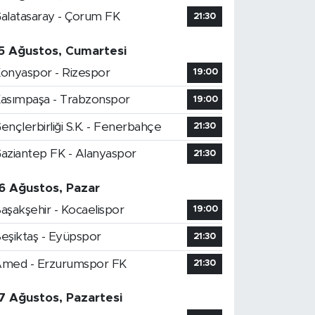
alatasaray - Çorum FK
21:30
5 Ağustos, Cumartesi
onyaspor - Rizespor
19:00
asımpaşa - Trabzonspor
19:00
ençlerbirliği S.K. - Fenerbahçe
21:30
aziantep FK - Alanyaspor
21:30
6 Ağustos, Pazar
aşakşehir - Kocaelispor
19:00
eşiktaş - Eyüpspor
21:30
med - Erzurumspor FK
21:30
7 Ağustos, Pazartesi