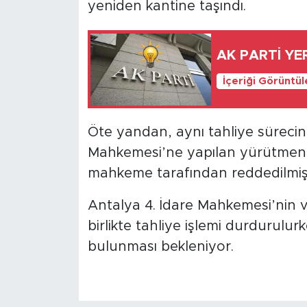
yeniden kantine taşındı.
AK PARTİ YE
İçeriği Görüntü
Öte yandan, aynı tahliye sürecine
Mahkemesi’ne yapılan yürütmeni
mahkeme tarafından reddedilmişt
Antalya 4. İdare Mahkemesi’nin 
birlikte tahliye işlemi durdurulur
bulunması bekleniyor.