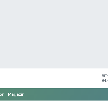
BI
64.
DO
47,
EU
or
Magazin
55,
ST