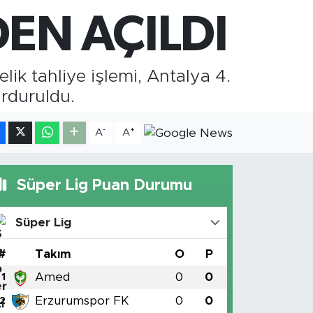
,2534
%0.22
AM ALTIN
EN AÇILDI
8.23
%0.39
ST100
703
%0
ik tahliye işlemi, Antalya 4.
rduruldu.
-
+
A
A
Süper Lig Puan Durumu
Süper Lig
#
Takım
O
P
Amed
0
0
1
Erzurumspor FK
0
0
2