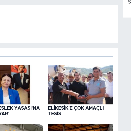
S
ESLEK YASASI'NA
ELİKESİK'E ÇOK AMAÇLI
VAR'
TESİS