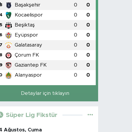
Başakşehir
0
0
3
Kocaelispor
0
0
4
Beşiktaş
0
0
5
Eyüpspor
0
0
6
Galatasaray
0
0
7
Çorum FK
0
0
8
Gaziantep FK
0
0
9
Alanyaspor
0
0
0
Detaylar için tıklayın
Süper Lig Fikstür
4 Ağustos, Cuma