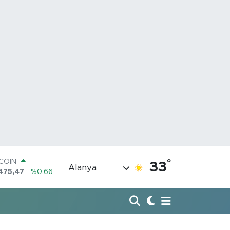
TCOIN
°
33
Alanya
475,47
%0.66
LAR
5971
%0.05
RO
1336
%0.18
ERLİN