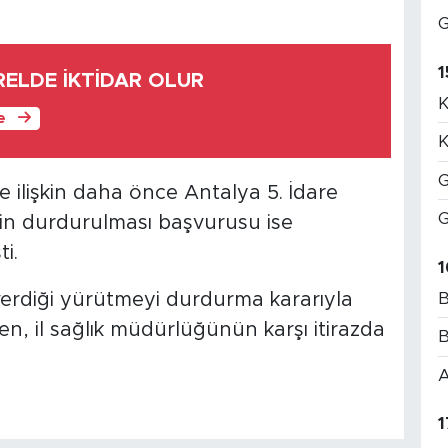
G
1
RELDE İKTİDAR OLUR
K
le
K
G
 ilişkin daha önce Antalya 5. İdare
G
n durdurulması başvurusu ise
i.
1
B
verdiği yürütmeyi durdurma kararıyla
ken, il sağlık müdürlüğünün karşı itirazda
B
A
1