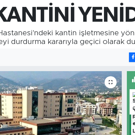
64
GR
ANTİNİ YENİD
651
Bİ
13.
astanesi'ndeki kantin işletmesine yönel
yi durdurma kararıyla geçici olarak du