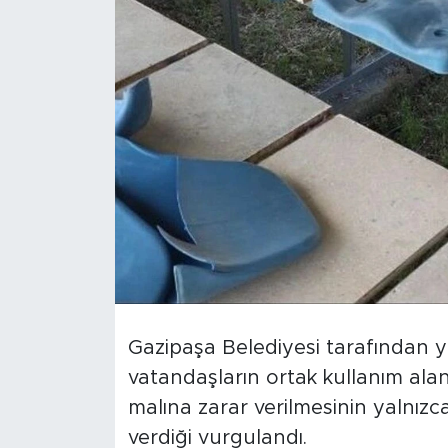
Türkiye
Yaşam
Yerel
Gazipaşa Belediyesi tarafından y
vatandaşların ortak kullanım ala
malına zarar verilmesinin yalnızc
verdiği vurgulandı.