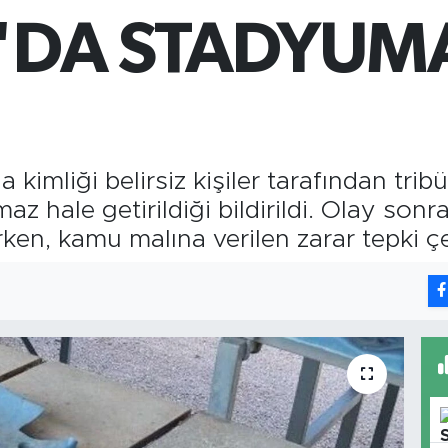
G
'DA STADYUMA
6
B
13
imliği belirsiz kişiler tarafından trib
z hale getirildiği bildirildi. Olay sonra
en, kamu malına verilen zarar tepki çe