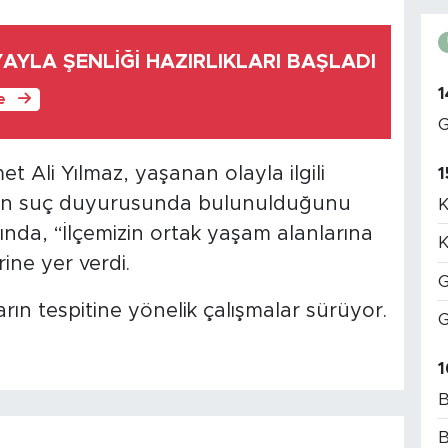
AYLA ŞENLİĞİ HAZIRLIKLARI BAŞLADI
1
le
G
 Ali Yılmaz, yaşanan olayla ilgili
1
dan suç duyurusunda bulunulduğunu
K
ında, “İlçemizin ortak yaşam alanlarına
K
rine yer verdi.
G
arın tespitine yönelik çalışmalar sürüyor.
G
1
B
B