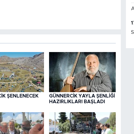
A
1
S
İK ŞENLENECEK
GÜNNERCİK YAYLA ŞENLİĞİ
HAZIRLIKLARI BAŞLADI