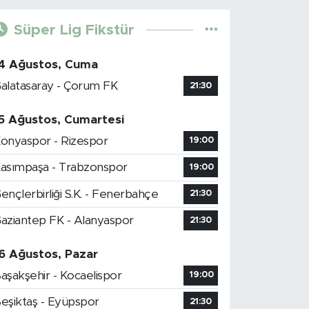
Süper Lig Fikstür
4 Ağustos, Cuma
alatasaray - Çorum FK
21:30
5 Ağustos, Cumartesi
onyaspor - Rizespor
19:00
asımpaşa - Trabzonspor
19:00
ençlerbirliği S.K. - Fenerbahçe
21:30
aziantep FK - Alanyaspor
21:30
6 Ağustos, Pazar
aşakşehir - Kocaelispor
19:00
eşiktaş - Eyüpspor
21:30