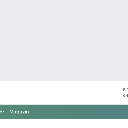
B
64
D
4
E
or
Magazin
55
S
64