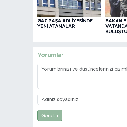
GAZİPAŞA ADLİYESİNDE
BAKAN B
YENİ ATAMALAR
VATAND
BULUŞT
Yorumlar
Gönder