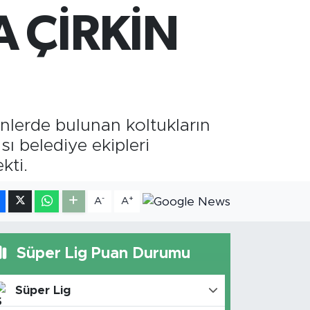
RAM ALTIN
 ÇİRKİN
660.55
%0
İST100
.779
%-14
ünlerde bulunan koltukların
sı belediye ekipleri
kti.
-
+
A
A
Süper Lig Puan Durumu
Süper Lig