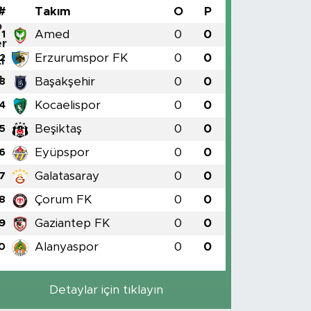
#
Takım
O
P
Amed
0
0
1
Erzurumspor FK
0
0
2
Başakşehir
0
0
3
Kocaelispor
0
0
4
Beşiktaş
0
0
5
Eyüpspor
0
0
6
Galatasaray
0
0
7
Çorum FK
0
0
8
Gaziantep FK
0
0
9
Alanyaspor
0
0
0
Detaylar için tıklayın