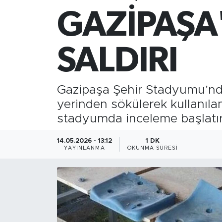
GAZİPAŞA
Gazipaşa
Güncel
SALDIRI
Gündem
Gazipaşa Şehir Stadyumu’nda k
İnşaat-Emlak
yerinden sökülerek kullanılama
stadyumda inceleme başlatırk
Kültür-Sanat
14.05.2026 - 13:12
1 DK
Sağlık
YAYINLANMA
OKUNMA SÜRESI
Siyaset
Spor
Turizm