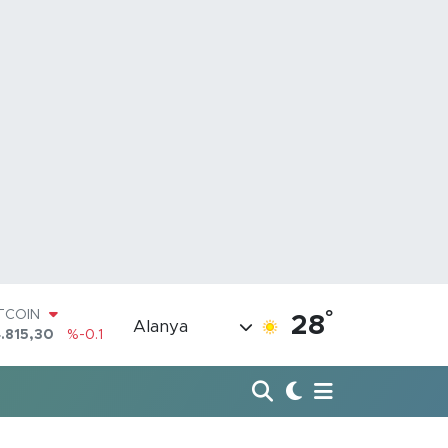
ITCOIN
.815,30
%-0.1
°
28
Alanya
OLAR
7,7436
%0.18
URO
,2510
%0.32
TERLİN
,4811
%0.38