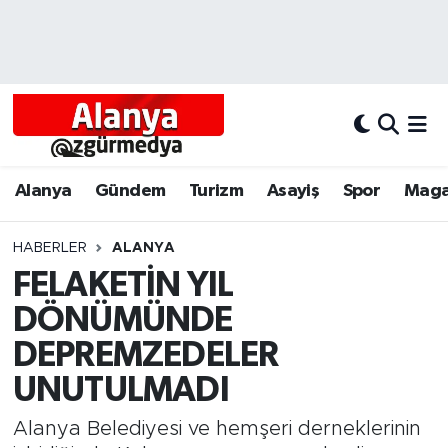
Alanya
Alanya Nöbetçi Eczaneler
Alanyum
Alanya Hava Durumu
Antalya
Alanya Trafik Yoğunluk Haritası
Alanya
Gündem
Turizm
Asayiş
Spor
Maga
Asayiş
Süper Lig Puan Durumu ve Fikstür
HABERLER
ALANYA
FELAKETİN YIL
Bölgesel
Tüm Manşetler
DÖNÜMÜNDE
Dünya
Son Dakika Haberleri
DEPREMZEDELER
UNUTULMADI
Eğitim
Haber Arşivi
Alanya Belediyesi ve hemşeri derneklerinin
Ekonomi