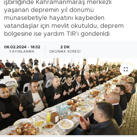
işbirliğinde Kahramanmaraş merkezli
yaşanan depremin yıl dönümü
Gazipaşa
münasebetiyle hayatını kaybeden
vatandaşlar için mevlit okutuldu, deprem
Güncel
bölgesine ise yardım TIR’ı gönderildi
Gündem
06.02.2024 - 16:32
2 DK
YAYINLANMA
OKUNMA SÜRESI
İnşaat-Emlak
Kültür-Sanat
Sağlık
Siyaset
Spor
Turizm