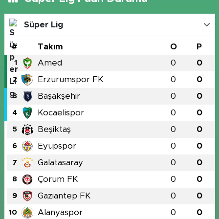
Süper Lig
#
Takım
O
P
Amed
0
0
1
Erzurumspor FK
0
0
2
Başakşehir
0
0
3
Kocaelispor
0
0
4
Beşiktaş
0
0
5
Eyüpspor
0
0
6
Galatasaray
0
0
7
Çorum FK
0
0
8
Gaziantep FK
0
0
9
Alanyaspor
0
0
10