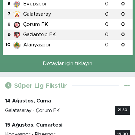
Eyüpspor
0
0
6
Galatasaray
0
0
7
Çorum FK
0
0
8
Gaziantep FK
0
0
9
Alanyaspor
0
0
10
Detaylar için tıklayın
Süper Lig Fikstür
14 Ağustos, Cuma
Galatasaray - Çorum FK
21:30
15 Ağustos, Cumartesi
Konyaspor - Rizespor
19:00