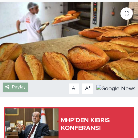
Gazipaşa
Güncel
Gündem
İnşaat-Emlak
Kültür-Sanat
Paylaş
-
+
A
A
Sağlık
Siyaset
MHP'DEN KIBRIS
Spor
KONFERANSI
Turizm