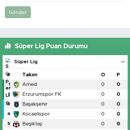
Gönder
Süper Lig Puan Durumu
Süper Lig
#
Takım
O
P
Amed
0
0
1
Erzurumspor FK
0
0
2
Başakşehir
0
0
3
Kocaelispor
0
0
4
Beşiktaş
0
0
5