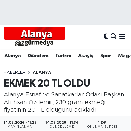
Alanya
Alanya Nöbetçi Eczaneler
Alanyum
Alanya Hava Durumu
Antalya
Alanya Trafik Yoğunluk Haritası
Alanya
Gündem
Turizm
Asayiş
Spor
Maga
Asayiş
Süper Lig Puan Durumu ve Fikstür
HABERLER
ALANYA
EKMEK 20 TL OLDU
Bölgesel
Tüm Manşetler
Alanya Esnaf ve Sanatkarlar Odası Başkanı
Dünya
Son Dakika Haberleri
Ali İhsan Özdemir, 230 gram ekmeğin
fiyatının 20 TL olduğunu açıkladı
Eğitim
Haber Arşivi
14.05.2026 - 11:25
14.05.2026 - 11:34
1 DK
Ekonomi
YAYINLANMA
GÜNCELLEME
OKUNMA SÜRESI