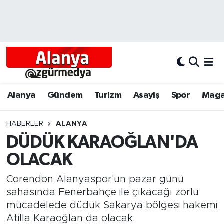
Alanya
Alanya Nöbetçi Eczaneler
Alanyum
Alanya Hava Durumu
Antalya
Alanya Trafik Yoğunluk Haritası
Alanya
Gündem
Turizm
Asayiş
Spor
Maga
Asayiş
Süper Lig Puan Durumu ve Fikstür
HABERLER
ALANYA
DÜDÜK KARAOĞLAN'DA
Bölgesel
Tüm Manşetler
OLACAK
Dünya
Son Dakika Haberleri
Corendon Alanyaspor'un pazar günü
Eğitim
Haber Arşivi
sahasında Fenerbahçe ile çıkacağı zorlu
mücadelede düdük Sakarya bölgesi hakemi
Ekonomi
Atilla Karaoğlan da olacak.