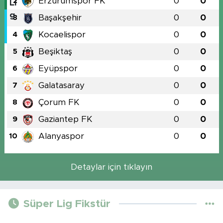
Erzurumspor FK
0
0
2
Başakşehir
0
0
3
Kocaelispor
0
0
4
Beşiktaş
0
0
5
Eyüpspor
0
0
6
Galatasaray
0
0
7
Çorum FK
0
0
8
Gaziantep FK
0
0
9
Alanyaspor
0
0
10
Detaylar için tıklayın
Süper Lig Fikstür