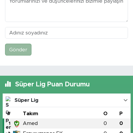
Gönder
Süper Lig Puan Durumu
Süper Lig
#
Takım
O
P
Amed
0
0
1