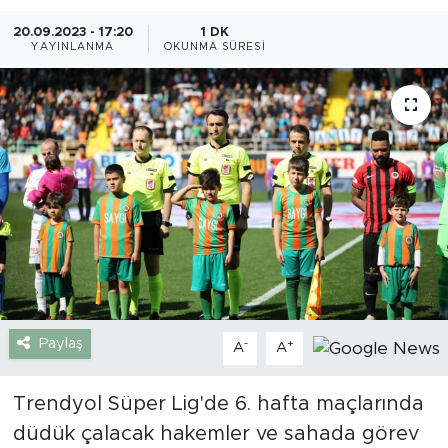
20.09.2023 - 17:20
1 DK
Gazipaşa
YAYINLANMA
OKUNMA SÜRESI
Güncel
Gündem
İnşaat-Emlak
Kültür-Sanat
Sağlık
Siyaset
Paylaş
-
+
A
A
Spor
Trendyol Süper Lig'de 6. hafta maçlarında
düdük çalacak hakemler ve sahada görev
Turizm