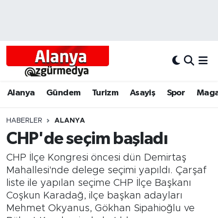
Alanya
Alanya Nöbetçi Eczaneler
Alanyum
Alanya Hava Durumu
Antalya
Alanya Trafik Yoğunluk Haritası
Alanya
Gündem
Turizm
Asayiş
Spor
Maga
Asayiş
Süper Lig Puan Durumu ve Fikstür
HABERLER
ALANYA
CHP'de seçim başladı
Bölgesel
Tüm Manşetler
CHP İlçe Kongresi öncesi dün Demirtaş
Dünya
Son Dakika Haberleri
Mahallesi'nde delege seçimi yapıldı. Çarşaf
liste ile yapılan seçime CHP İlçe Başkanı
Eğitim
Haber Arşivi
Coşkun Karadağ, ilçe başkan adayları
Mehmet Okyanus, Gökhan Sipahioğlu ve
Ekonomi