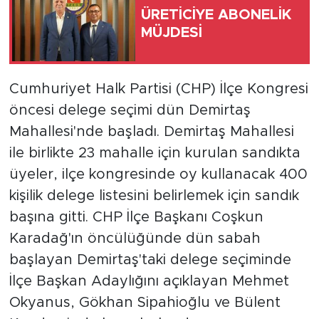
ÜRETİCİYE ABONELİK
MÜJDESİ
Türkiye
Yaşam
Cumhuriyet Halk Partisi (CHP) İlçe Kongresi
Yerel
öncesi delege seçimi dün Demirtaş
Mahallesi'nde başladı. Demirtaş Mahallesi
ile birlikte 23 mahalle için kurulan sandıkta
üyeler, ilçe kongresinde oy kullanacak 400
kişilik delege listesini belirlemek için sandık
başına gitti. CHP İlçe Başkanı Coşkun
Karadağ'ın öncülüğünde dün sabah
başlayan Demirtaş'taki delege seçiminde
İlçe Başkan Adaylığını açıklayan Mehmet
Okyanus, Gökhan Sipahioğlu ve Bülent