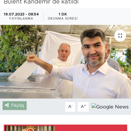
Bülent Kandemir de katıldı
Gazipaşa
19.07.2023 - 08:54
1 DK
YAYINLANMA
OKUNMA SÜRESI
Güncel
Gündem
İnşaat-Emlak
Kültür-Sanat
Sağlık
Siyaset
Paylaş
-
+
A
A
Spor
Turizm