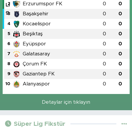
Erzurumspor FK
0
0
2
Başakşehir
0
0
3
Kocaelispor
0
0
4
Beşiktaş
0
0
5
Eyüpspor
0
0
6
Galatasaray
0
0
7
Çorum FK
0
0
8
Gaziantep FK
0
0
9
Alanyaspor
0
0
10
Detaylar için tıklayın
Süper Lig Fikstür