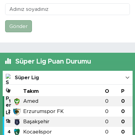
Gönder
Süper Lig Puan Durumu
Süper Lig
#
Takım
O
P
Amed
0
0
1
Erzurumspor FK
0
0
2
Başakşehir
0
0
3
Kocaelispor
0
0
4