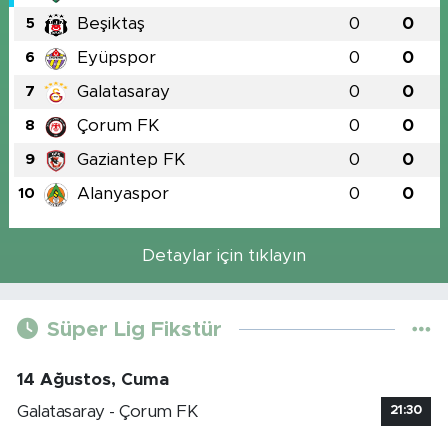
Beşiktaş
0
0
5
Eyüpspor
0
0
6
Galatasaray
0
0
7
Çorum FK
0
0
8
Gaziantep FK
0
0
9
Alanyaspor
0
0
10
Detaylar için tıklayın
Süper Lig Fikstür
14 Ağustos, Cuma
Galatasaray - Çorum FK
21:30