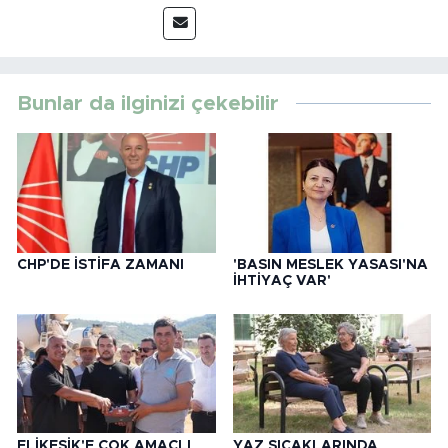
Bunlar da ilginizi çekebilir
CHP'DE İSTİFA ZAMANI
'BASIN MESLEK YASASI'NA
İHTİYAÇ VAR'
ELİKESİK'E ÇOK AMAÇLI
YAZ SICAKLARINDA