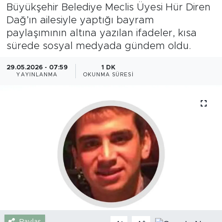
Büyükşehir Belediye Meclis Üyesi Hür Diren
Gazipaşa
Dağ’ın ailesiyle yaptığı bayram
paylaşımının altına yazılan ifadeler, kısa
Güncel
sürede sosyal medyada gündem oldu.
Gündem
29.05.2026 - 07:59
1 DK
YAYINLANMA
OKUNMA SÜRESI
İnşaat-Emlak
Kültür-Sanat
Sağlık
Siyaset
Spor
Turizm
Paylaş
-
+