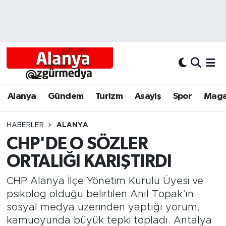
Alanya
Alanya Nöbetçi Eczaneler
Alanyum
Alanya Hava Durumu
Antalya
Alanya Trafik Yoğunluk Haritası
Alanya
Gündem
Turizm
Asayiş
Spor
Maga
Asayiş
Süper Lig Puan Durumu ve Fikstür
HABERLER
ALANYA
CHP'DE O SÖZLER
Bölgesel
Tüm Manşetler
ORTALIĞI KARIŞTIRDI
Dünya
Son Dakika Haberleri
CHP Alanya İlçe Yönetim Kurulu Üyesi ve
Eğitim
Haber Arşivi
psikolog olduğu belirtilen Anıl Topak’ın
sosyal medya üzerinden yaptığı yorum,
Ekonomi
kamuoyunda büyük tepki topladı. Antalya