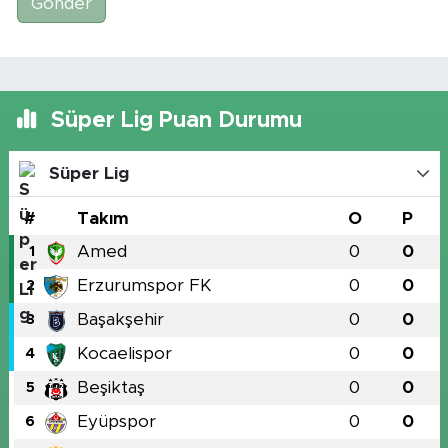
Gönder
Süper Lig Puan Durumu
Süper Lig
#
Takım
O
P
Amed
0
0
1
Erzurumspor FK
0
0
2
Başakşehir
0
0
3
Kocaelispor
0
0
4
Beşiktaş
0
0
5
Eyüpspor
0
0
6