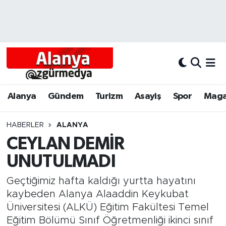
Alanya
Alanya Nöbetçi Eczaneler
Alanyum
Alanya Hava Durumu
Antalya
Alanya Trafik Yoğunluk Haritası
Alanya
Gündem
Turizm
Asayiş
Spor
Maga
Asayiş
Süper Lig Puan Durumu ve Fikstür
HABERLER
ALANYA
CEYLAN DEMİR
Bölgesel
Tüm Manşetler
UNUTULMADI
Dünya
Son Dakika Haberleri
Geçtiğimiz hafta kaldığı yurtta hayatını
Eğitim
Haber Arşivi
kaybeden Alanya Alaaddin Keykubat
Üniversitesi (ALKÜ) Eğitim Fakültesi Temel
Ekonomi
Eğitim Bölümü Sınıf Öğretmenliği ikinci sınıf