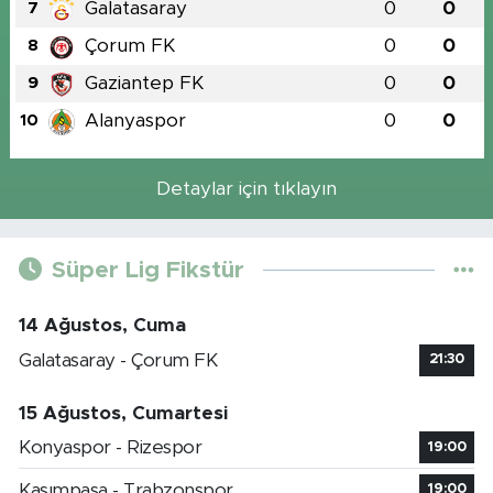
Galatasaray
0
0
7
Çorum FK
0
0
8
Gaziantep FK
0
0
9
Alanyaspor
0
0
10
Detaylar için tıklayın
Süper Lig Fikstür
14 Ağustos, Cuma
Galatasaray - Çorum FK
21:30
15 Ağustos, Cumartesi
Konyaspor - Rizespor
19:00
Kasımpaşa - Trabzonspor
19:00