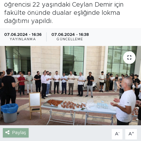
öğrencisi 22 yaşındaki Ceylan Demir için
Gazipaşa
fakülte önünde dualar eşliğinde lokma
dağıtımı yapıldı.
Güncel
07.06.2024 - 16:36
07.06.2024 - 16:38
YAYINLANMA
GÜNCELLEME
Gündem
İnşaat-Emlak
Kültür-Sanat
Sağlık
Siyaset
Spor
Paylaş
-
+
A
A
Turizm