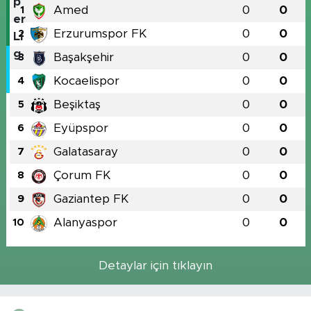
Amed
0
0
1
Erzurumspor FK
0
0
2
Başakşehir
0
0
3
Kocaelispor
0
0
4
Beşiktaş
0
0
5
Eyüpspor
0
0
6
Galatasaray
0
0
7
Çorum FK
0
0
8
Gaziantep FK
0
0
9
Alanyaspor
0
0
10
Detaylar için tıklayın