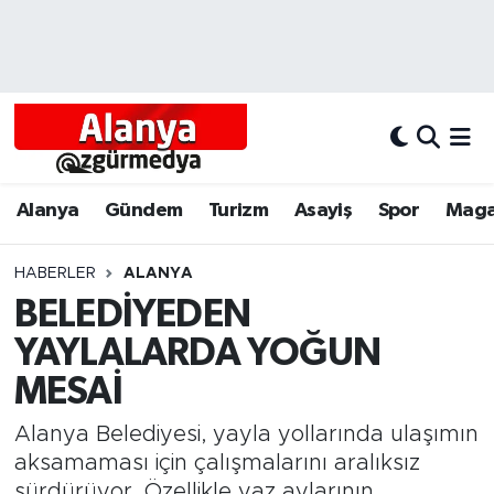
Alanya
Alanya Nöbetçi Eczaneler
Alanyum
Alanya Hava Durumu
Antalya
Alanya Trafik Yoğunluk Haritası
Alanya
Gündem
Turizm
Asayiş
Spor
Maga
Asayiş
Süper Lig Puan Durumu ve Fikstür
HABERLER
ALANYA
BELEDİYEDEN
Bölgesel
Tüm Manşetler
YAYLALARDA YOĞUN
Dünya
Son Dakika Haberleri
MESAİ
Eğitim
Haber Arşivi
Alanya Belediyesi, yayla yollarında ulaşımın
aksamaması için çalışmalarını aralıksız
Ekonomi
sürdürüyor. Özellikle yaz aylarının