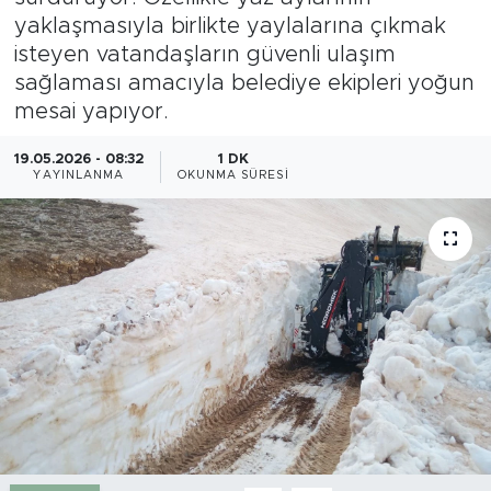
yaklaşmasıyla birlikte yaylalarına çıkmak
Gazipaşa
isteyen vatandaşların güvenli ulaşım
sağlaması amacıyla belediye ekipleri yoğun
Güncel
mesai yapıyor.
Gündem
19.05.2026 - 08:32
1 DK
YAYINLANMA
OKUNMA SÜRESI
İnşaat-Emlak
Kültür-Sanat
Sağlık
Siyaset
Spor
Turizm