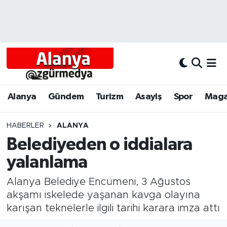
Alanya
Alanya Nöbetçi Eczaneler
Alanyum
Alanya Hava Durumu
Antalya
Alanya Trafik Yoğunluk Haritası
Alanya
Gündem
Turizm
Asayiş
Spor
Maga
Asayiş
Süper Lig Puan Durumu ve Fikstür
HABERLER
ALANYA
Belediyeden o iddialara
Bölgesel
Tüm Manşetler
yalanlama
Dünya
Son Dakika Haberleri
Alanya Belediye Encümeni, 3 Ağustos
Eğitim
Haber Arşivi
akşamı iskelede yaşanan kavga olayına
karışan teknelerle ilgili tarihi karara imza attı
Ekonomi