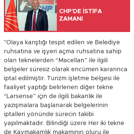
CHP'DE İSTİFA
Türkiye
ZAMANI
Yaşam
"Olaya karıştığı tespit edilen ve Belediye
Yerel
ruhsatına ve işyeri açma ruhsatına sahip
olan teknelerden “Macellan” ile ilgili
belgeler süresiz olarak encümen kararınca
iptal edilmiştir. Turizm işletme belgesi ile
faaliyet yaptığı belirlenen diğer tekne
“Larsense” için de ilgili bakanlık ile
yazışmalara başlanarak belgelerinin
iptalleri yönünde sürecin takibi
yapılmaktadır. Bilindiği üzere Her iki tekne
de Kaymakamlık makamının oluru ile