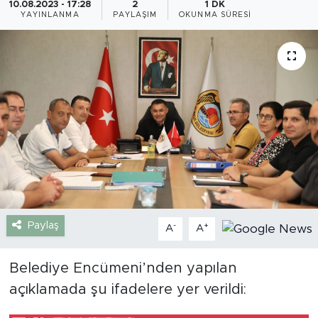
10.08.2023 - 17:28
2
1 DK
YAYINLANMA
PAYLAŞIM
OKUNMA SÜRESI
Gazipaşa
Güncel
Gündem
İnşaat-Emlak
Kültür-Sanat
Sağlık
Paylaş
-
+
A
A
Siyaset
Belediye Encümeni’nden yapılan
Spor
açıklamada şu ifadelere yer verildi:
Turizm