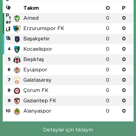
#
Takım
O
P
Amed
0
0
1
Erzurumspor FK
0
0
2
Başakşehir
0
0
3
Kocaelispor
0
0
4
Beşiktaş
0
0
5
Eyüpspor
0
0
6
Galatasaray
0
0
7
Çorum FK
0
0
8
Gaziantep FK
0
0
9
Alanyaspor
0
0
10
Detaylar için tıklayın