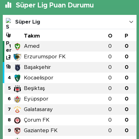
Süper Lig Puan Durumu
Süper Lig
#
Takım
O
P
Amed
0
0
1
Erzurumspor FK
0
0
2
Başakşehir
0
0
3
Kocaelispor
0
0
4
Beşiktaş
0
0
5
Eyüpspor
0
0
6
Galatasaray
0
0
7
Çorum FK
0
0
8
Gaziantep FK
0
0
9