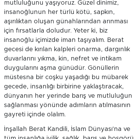
mutluluğunu yaşıyoruz. Güzel dinimiz,
insanoğlunun her türlü kötü, sapkın,
Türkiye
aşırılıktan oluşan günahlarından arınması
Yaşam
için fırsatlarla doludur. Yeter ki, biz
insanoğlu içimizde iman taşıyalım. Berat
Yerel
gecesi de kırılan kalpleri onarma, dargınlık
duvarlarını yıkma, kin, nefret ve intikam
duygularını aşma günüdür. Gönüllerin
müstesna bir coşku yaşadığı bu mübarek
gecede, insanlığı birbirine yaklaştıracak,
dünyanın her yerinde barış ve mutluluğun
sağlanması yönünde adımların atılmasının
gayreti içinde olalım.
İnşallah Berat Kandili, İslam Dünyası'na ve
tüm insanlığa iyilik, sağlık, barış ve hoşgörü