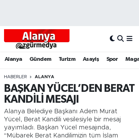
Alanya
Alanya Nöbetçi Eczaneler
Alanyum
Alanya Hava Durumu
Antalya
Alanya Trafik Yoğunluk Haritası
Alanya
Gündem
Turizm
Asayiş
Spor
Maga
Asayiş
Süper Lig Puan Durumu ve Fikstür
HABERLER
ALANYA
BAŞKAN YÜCEL’DEN BERAT
Bölgesel
Tüm Manşetler
KANDİLİ MESAJI
Dünya
Son Dakika Haberleri
Alanya Belediye Başkanı Adem Murat
Eğitim
Haber Arşivi
Yücel, Berat Kandili vesilesiyle bir mesaj
yayımladı. Başkan Yücel mesajında,
Ekonomi
“Mübarek Berat Kandilimizin tüm İslam