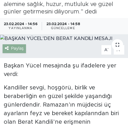
alemine sağlık, huzur, mutluluk ve güzel
Gazipaşa
günler getirmesini diliyorum.” dedi
Güncel
23.02.2024 - 14:56
23.02.2024 - 14:58
YAYINLANMA
GÜNCELLEME
Gündem
Paylaş
-
+
A
A
İnşaat-Emlak
Başkan Yücel mesajında şu ifadelere yer
Kültür-Sanat
verdi:
Sağlık
Kandiller sevgi, hoşgörü, birlik ve
beraberliğin en güzel şekilde yaşandığı
Siyaset
günlerdendir. Ramazan’ın müjdecisi üç
Spor
ayarların feyz ve bereket kapılarından biri
olan Berat Kandili’ne erişmenin
Turizm