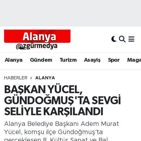
Alanya
Alanya Nöbetçi Eczaneler
Alanyum
Alanya Hava Durumu
Antalya
Alanya Trafik Yoğunluk Haritası
Alanya
Gündem
Turizm
Asayiş
Spor
Maga
Asayiş
Süper Lig Puan Durumu ve Fikstür
HABERLER
ALANYA
BAŞKAN YÜCEL,
Bölgesel
Tüm Manşetler
GÜNDOĞMUŞ'TA SEVGİ
Dünya
Son Dakika Haberleri
SELİYLE KARŞILANDI
Eğitim
Haber Arşivi
Alanya Belediye Başkanı Adem Murat
Yücel, komşu ilçe Gündoğmuş’ta
Ekonomi
gerçekleşen 8. Kültür Sanat ve Bal