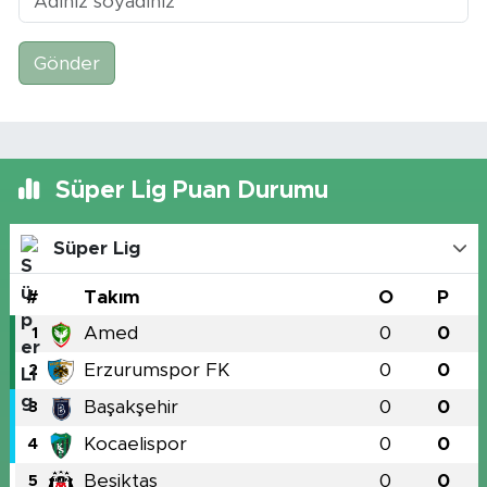
Gönder
Süper Lig Puan Durumu
Süper Lig
#
Takım
O
P
Amed
0
0
1
Erzurumspor FK
0
0
2
Başakşehir
0
0
3
Kocaelispor
0
0
4
Beşiktaş
0
0
5