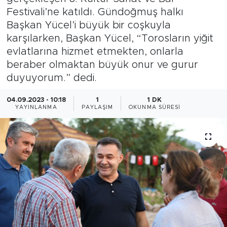
Festivali’ne katıldı. Gündoğmuş halkı
Gazipaşa
Başkan Yücel’i büyük bir coşkuyla
karşılarken, Başkan Yücel, “Torosların yiğit
Güncel
evlatlarına hizmet etmekten, onlarla
beraber olmaktan büyük onur ve gurur
Gündem
duyuyorum.” dedi.
İnşaat-Emlak
04.09.2023 - 10:18
1
1 DK
YAYINLANMA
PAYLAŞIM
OKUNMA SÜRESI
Kültür-Sanat
Sağlık
Siyaset
Spor
Turizm