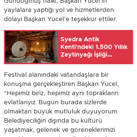
Gündoğmuş halkı, Başkan Yücel’in
yaylalara yaptığı yol ve hizmetlerden
dolayı Başkan Yücel’e teşekkür ettiler.
Syedra Antik
Kenti'ndeki 1.500 Yıllık
Zeytinyağı İşliği
Yeniden Ayağa
Kaldırıldı
Festival alanındaki vatandaşlara bir
konuşma gerçekleştiren Başkan Yücel,
“Hepimiz biriz, hepimiz aynı toprakların
evlatlarıyız. Bugün burada sizlerde
olmaktan büyük mutluluk duyuyorum.
Belediyeciliğin dışında bu kültürü
yaşatmak, gelenek ve göreneklerimizi