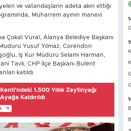
yeleri ve vatandaşların adeta akın ettiği
programında, Muharrem ayının manevi
1
G
ba Çokal Vural, Alanya Belediye Başkanı
1
im Müdürü Yusuf Yılmaz, Corendon
K
oğlu, İş Kur Müdürü Selami Harman,
K
ani Tavlı, CHP İlçe Başkanı Bülent
ları katıldı.
G
G
Kenti'ndeki 1.500 Yıllık Zeytinyağı
 Ayağa Kaldırıldı
1
B
le
B
A