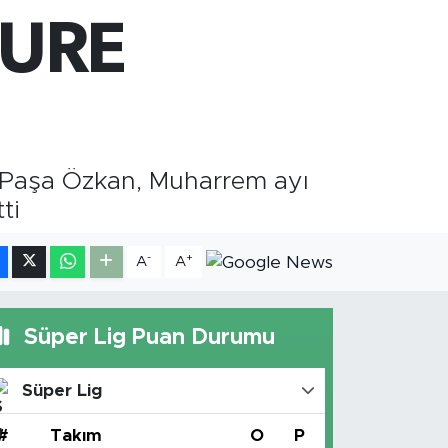
0.40
%0.45
ŞURE
T100
799
%70
COIN
225,61
%-0.63
ı Paşa Özkan, Muharrem ayı
ti
-
+
A
A
Süper Lig Puan Durumu
Süper Lig
#
Takım
O
P