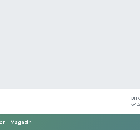
DO
47,
EU
55,
or
Magazin
STE
64,
GRA