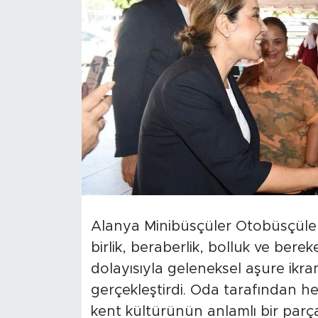
Türkiye
Yaşam
Yerel
Alanya Minibüsçüler Otobüsçüler 
birlik, beraberlik, bolluk ve ber
dolayısıyla geleneksel aşure ikram
gerçekleştirdi. Oda tarafından h
kent kültürünün anlamlı bir parça