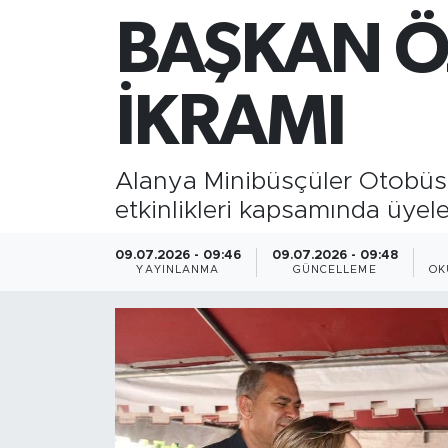
BAŞKAN Ö
Gazipaşa
Güncel
İKRAMI
Gündem
Alanya Minibüsçüler Otobüsç
İnşaat-Emlak
etkinlikleri kapsamında üyele
Kültür-Sanat
09.07.2026 - 09:46
09.07.2026 - 09:48
YAYINLANMA
GÜNCELLEME
OK
Sağlık
Siyaset
Spor
Turizm