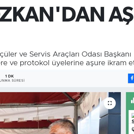
651
ZKAN'DAN A
BİS
13.
BIT
64.
üler ve Servis Araçları Odası Başkan
re ve protokol üyelerine aşure ikram et
1 DK
UNMA SÜRESI