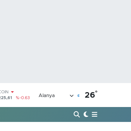
°
LAR
26
Alanya
7143
%0.16
RO
0317
%-0.02
RLİN
2463
%0.07
M ALTIN