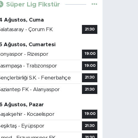
Süper Lig Fikstür
4 Ağustos, Cuma
alatasaray - Çorum FK
21:30
5 Ağustos, Cumartesi
onyaspor - Rizespor
19:00
asımpaşa - Trabzonspor
19:00
ençlerbirliği S.K. - Fenerbahçe
21:30
aziantep FK - Alanyaspor
21:30
6 Ağustos, Pazar
aşakşehir - Kocaelispor
19:00
eşiktaş - Eyüpspor
21:30
med - Erzurumspor FK
21:30