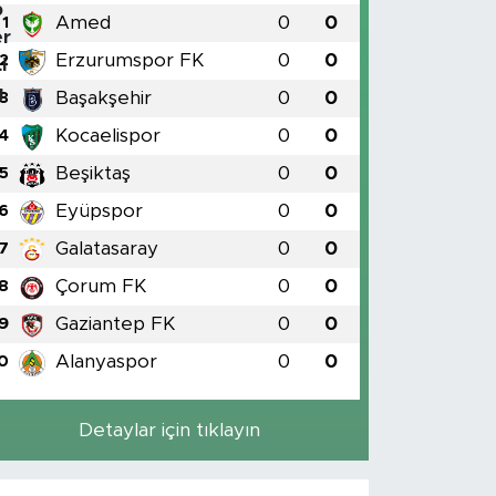
Amed
0
0
1
Erzurumspor FK
0
0
2
Başakşehir
0
0
3
Kocaelispor
0
0
4
Beşiktaş
0
0
5
Eyüpspor
0
0
6
Galatasaray
0
0
7
Çorum FK
0
0
8
Gaziantep FK
0
0
9
Alanyaspor
0
0
0
Detaylar için tıklayın