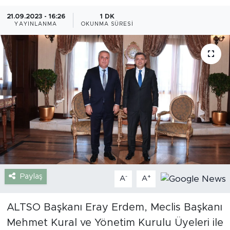
21.09.2023 - 16:26
1 DK
Gazipaşa
YAYINLANMA
OKUNMA SÜRESI
Güncel
Gündem
İnşaat-Emlak
Kültür-Sanat
Sağlık
Siyaset
Paylaş
-
+
A
A
Spor
ALTSO Başkanı Eray Erdem, Meclis Başkanı
Mehmet Kural ve Yönetim Kurulu Üyeleri ile
Turizm