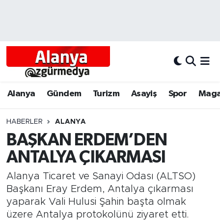
Alanya
Alanya Nöbetçi Eczaneler
Alanyum
Alanya Hava Durumu
Antalya
Alanya Trafik Yoğunluk Haritası
Alanya
Gündem
Turizm
Asayiş
Spor
Maga
Asayiş
Süper Lig Puan Durumu ve Fikstür
HABERLER
ALANYA
BAŞKAN ERDEM’DEN
Bölgesel
Tüm Manşetler
ANTALYA ÇIKARMASI
Dünya
Son Dakika Haberleri
Alanya Ticaret ve Sanayi Odası (ALTSO)
Eğitim
Haber Arşivi
Başkanı Eray Erdem, Antalya çıkarması
yaparak Vali Hulusi Şahin başta olmak
Ekonomi
üzere Antalya protokolünü ziyaret etti.