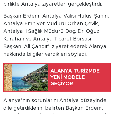
birlikte Antalya ziyaretleri gerçekleştirdi.
Türkiye
Başkan Erdem, Antalya Valisi Hulusi Şahin,
Antalya Emniyet Müdürü Orhan Çevik,
Yaşam
Antalya İl Sağlık Müdürü Doç. Dr. Oğuz
Yerel
Karahan ve Antalya Ticaret Borsası
Başkanı Ali Çandır’ı ziyaret ederek Alanya
hakkında bilgiler verdikleri söyledi.
ALANYA TURİZMDE
YENİ MODELE
GEÇİYOR
Alanya’nın sorunlarını Antalya düzeyinde
dile getirdiklerini belirten Başkan Erdem,