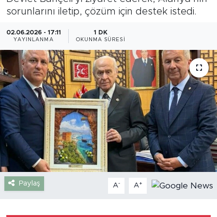
sorunlarını iletip, çözüm için destek istedi.
Gazipaşa
02.06.2026 - 17:11
1 DK
YAYINLANMA
OKUNMA SÜRESI
Güncel
Gündem
İnşaat-Emlak
Kültür-Sanat
Sağlık
Siyaset
Paylaş
-
+
A
A
Spor
Turizm