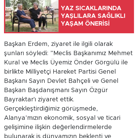
YAZ SICAKLARINDA
Türkiye
YAŞLILARA SAĞLIKLI
YAŞAM ÖNERİSİ
Yaşam
Başkan Erdem, ziyaret ile ilgili olarak
Yerel
şunları söyledi: ”Meclis Başkanımız Mehmet
Kural ve Meclis Üyemiz Önder Görgülü ile
birlikte Milliyetçi Hareket Partisi Genel
Başkanı Sayın Devlet Bahçeli ve Genel
Başkan Başdanışmanı Sayın Özgür
Bayraktar'ı ziyaret ettik.
Gerçekleştirdiğimiz görüşmede,
Alanya’mızın ekonomik, sosyal ve ticari
gelişimine ilişkin değerlendirmelerde
bulunarak iş dünyamızın beklenti ve