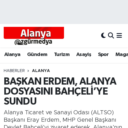
Alanya
Alanya Nöbetçi Eczaneler
Alanyum
Alanya Hava Durumu
Antalya
Alanya Trafik Yoğunluk Haritası
Alanya
Gündem
Turizm
Asayiş
Spor
Maga
Asayiş
Süper Lig Puan Durumu ve Fikstür
HABERLER
ALANYA
BAŞKAN ERDEM, ALANYA
Bölgesel
Tüm Manşetler
DOSYASINI BAHÇELİ’YE
Dünya
Son Dakika Haberleri
SUNDU
Eğitim
Haber Arşivi
Alanya Ticaret ve Sanayi Odası (ALTSO)
Başkanı Eray Erdem, MHP Genel Başkanı
Ekonomi
Devlet Bahçeli’yi ziyaret ederek, Alanya’nın