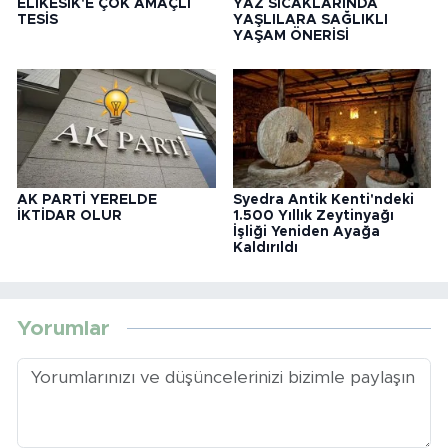
ELİKESİK'E ÇOK AMAÇLI
YAZ SICAKLARINDA
TESİS
YAŞLILARA SAĞLIKLI
YAŞAM ÖNERİSİ
AK PARTİ YERELDE
Syedra Antik Kenti'ndeki
İKTİDAR OLUR
1.500 Yıllık Zeytinyağı
İşliği Yeniden Ayağa
Kaldırıldı
Yorumlar