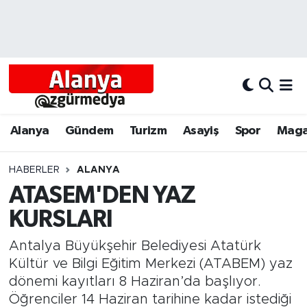
Alanya
Alanya Nöbetçi Eczaneler
Alanyum
Alanya Hava Durumu
Antalya
Alanya Trafik Yoğunluk Haritası
Alanya
Gündem
Turizm
Asayiş
Spor
Maga
Asayiş
Süper Lig Puan Durumu ve Fikstür
HABERLER
ALANYA
ATASEM'DEN YAZ
Bölgesel
Tüm Manşetler
KURSLARI
Dünya
Son Dakika Haberleri
Antalya Büyükşehir Belediyesi Atatürk
Eğitim
Haber Arşivi
Kültür ve Bilgi Eğitim Merkezi (ATABEM) yaz
dönemi kayıtları 8 Haziran’da başlıyor.
Ekonomi
Öğrenciler 14 Haziran tarihine kadar istediği