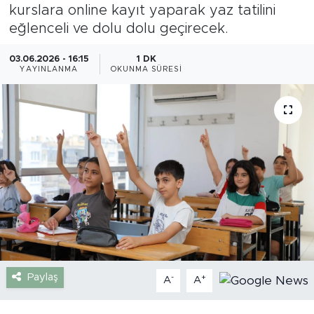
kurslara online kayıt yaparak yaz tatilini
Gazipaşa
eğlenceli ve dolu dolu geçirecek.
Güncel
03.06.2026 - 16:15
1 DK
YAYINLANMA
OKUNMA SÜRESI
Gündem
İnşaat-Emlak
Kültür-Sanat
Sağlık
Siyaset
Spor
Paylaş
-
+
A
A
Turizm