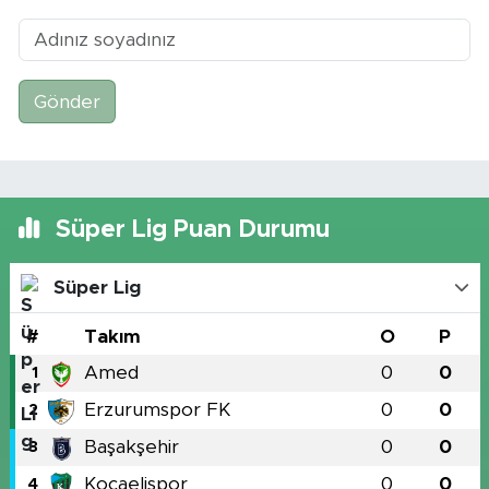
Gönder
Süper Lig Puan Durumu
Süper Lig
#
Takım
O
P
Amed
0
0
1
Erzurumspor FK
0
0
2
Başakşehir
0
0
3
Kocaelispor
0
0
4