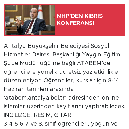
Türkiye
MHP'DEN KIBRIS
KONFERANSI
Yaşam
Yerel
Antalya Büyükşehir Belediyesi Sosyal
Hizmetler Dairesi Başkanlığı Yaygın Eğitim
Şube Müdürlüğü’ne bağlı ATABEM’de
öğrencilere yönelik ücretsiz yaz etkinlikleri
düzenleniyor. Öğrenciler, kurslar için 8-14
Haziran tarihleri arasında
‘atabem.antalya.bel.tr’ adresinden online
işlemler üzerinden kayıtlarını yaptırabilecek.
İNGİLİZCE, RESİM, GİTAR
3-4-5-6-7 ve 8. sınıf öğrencileri, yoğun ve