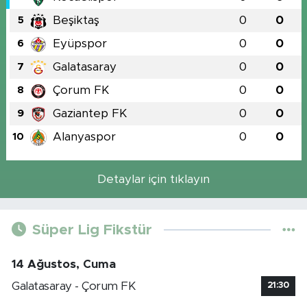
Beşiktaş
0
0
5
Eyüpspor
0
0
6
Galatasaray
0
0
7
Çorum FK
0
0
8
Gaziantep FK
0
0
9
Alanyaspor
0
0
10
Detaylar için tıklayın
Süper Lig Fikstür
14 Ağustos, Cuma
Galatasaray - Çorum FK
21:30