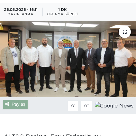
26.05.2026 - 16:11
1 DK
Gazipaşa
YAYINLANMA
OKUNMA SÜRESI
Güncel
Gündem
İnşaat-Emlak
Kültür-Sanat
Sağlık
Siyaset
Paylaş
-
+
A
A
Spor
Turizm