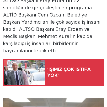
ALTSO Başkanı Eray Erdem'in ev
sahipliğinde gerçekleştirilen programa
Türkiye
ALTİD Başkanı Cem Özcan, Belediye
Başkan Yardımcıları ile çok sayıda iş insanı
Yaşam
katıldı. ALTSO Başkanı Eray Erdem ve
Yerel
Meclis Başkanı Mehmet Kural'ın kapıda
karşıladığı iş insanları birbirlerinin
bayramlarını tebrik etti.
'İŞİMİZ ÇOK İSTİFA
YOK'