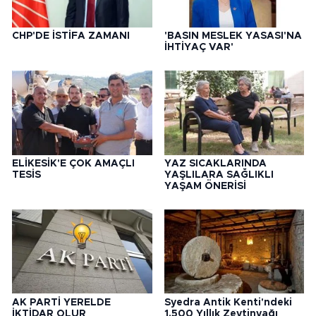
CHP'DE İSTİFA ZAMANI
'BASIN MESLEK YASASI'NA
İHTİYAÇ VAR'
ELİKESİK'E ÇOK AMAÇLI
YAZ SICAKLARINDA
TESİS
YAŞLILARA SAĞLIKLI
YAŞAM ÖNERİSİ
AK PARTİ YERELDE
Syedra Antik Kenti'ndeki
İKTİDAR OLUR
1.500 Yıllık Zeytinyağı