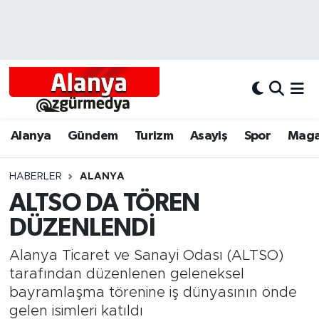
Alanya
Alanya Nöbetçi Eczaneler
Alanyum
Alanya Hava Durumu
Antalya
Alanya Trafik Yoğunluk Haritası
Alanya
Gündem
Turizm
Asayiş
Spor
Maga
Asayiş
Süper Lig Puan Durumu ve Fikstür
HABERLER
ALANYA
ALTSO DA TÖREN
Bölgesel
Tüm Manşetler
DÜZENLENDİ
Dünya
Son Dakika Haberleri
Alanya Ticaret ve Sanayi Odası (ALTSO)
Eğitim
Haber Arşivi
tarafından düzenlenen geleneksel
bayramlaşma törenine iş dünyasının önde
Ekonomi
gelen isimleri katıldı