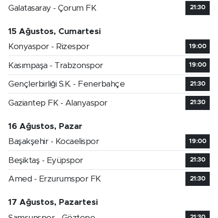
Galatasaray - Çorum FK
21:30
15 Ağustos, Cumartesi
Konyaspor - Rizespor
19:00
Kasımpaşa - Trabzonspor
19:00
Gençlerbirliği S.K. - Fenerbahçe
21:30
Gaziantep FK - Alanyaspor
21:30
16 Ağustos, Pazar
Başakşehir - Kocaelispor
19:00
Beşiktaş - Eyüpspor
21:30
Amed - Erzurumspor FK
21:30
17 Ağustos, Pazartesi
Samsunspor - Göztepe
21:30