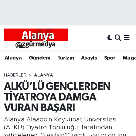
Alanya
Alanya Nöbetçi Eczaneler
Alanyum
Alanya Hava Durumu
Antalya
Alanya Trafik Yoğunluk Haritası
Alanya
Gündem
Turizm
Asayiş
Spor
Maga
Asayiş
Süper Lig Puan Durumu ve Fikstür
HABERLER
ALANYA
ALKÜ’LÜ GENÇLERDEN
Bölgesel
Tüm Manşetler
TİYATROYA DAMGA
Dünya
Son Dakika Haberleri
VURAN BAŞARI
Eğitim
Haber Arşivi
Alanya Alaaddin Keykubat Üniversitesi
(ALKÜ) Tiyatro Topluluğu, tarafından
Ekonomi
sahnelenen “Nasılsın?” isimli tiyatro oyunu