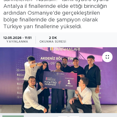
Antalya il finallerinde elde ettiği birinciliğin
Gazipaşa
ardından Osmaniye’de gerçekleştirilen
bölge finallerinde de şampiyon olarak
Güncel
Türkiye yarı finallerine yükseldi.
Gündem
12.05.2026 - 11:51
2 DK
YAYINLANMA
OKUNMA SÜRESI
İnşaat-Emlak
Kültür-Sanat
Sağlık
Siyaset
Spor
Turizm