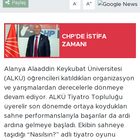
Paylaş
-
+
A
A
Türkiye
Yaşam
CHP'DE İSTİFA
ZAMANI
Yerel
Alanya Alaaddin Keykubat Üniversitesi
(ALKÜ) öğrencileri katıldıkları organizasyon
ve yarışmalardan derecelerle dönmeye
devam ediyor. ALKÜ Tiyatro Topluluğu
üyerelir son dönemde ortaya koydukları
sahne performanslarıyla başarılar da ardı
ardına gelmeye başladı. Ekibin sahneye
taşıdığı “Nasılsın?” adlı tiyatro oyunu