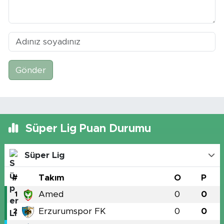
Gönder
Süper Lig Puan Durumu
Süper Lig
#
Takım
O
P
Amed
0
0
1
Erzurumspor FK
0
0
2