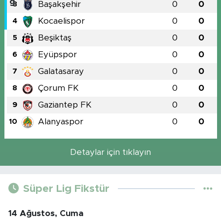
Başakşehir
0
0
3
Kocaelispor
0
0
4
Beşiktaş
0
0
5
Eyüpspor
0
0
6
Galatasaray
0
0
7
Çorum FK
0
0
8
Gaziantep FK
0
0
9
Alanyaspor
0
0
10
Detaylar için tıklayın
Süper Lig Fikstür
14 Ağustos, Cuma