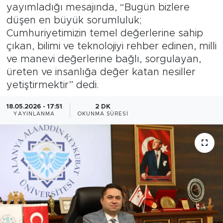
yayımladığı mesajında, “Bugün bizlere
Gazipaşa
düşen en büyük sorumluluk;
Cumhuriyetimizin temel değerlerine sahip
Güncel
çıkan, bilimi ve teknolojiyi rehber edinen, milli
ve manevi değerlerine bağlı, sorgulayan,
Gündem
üreten ve insanlığa değer katan nesiller
yetiştirmektir” dedi.
İnşaat-Emlak
18.05.2026 - 17:51
2 DK
YAYINLANMA
OKUNMA SÜRESI
Kültür-Sanat
Sağlık
Siyaset
Spor
Turizm