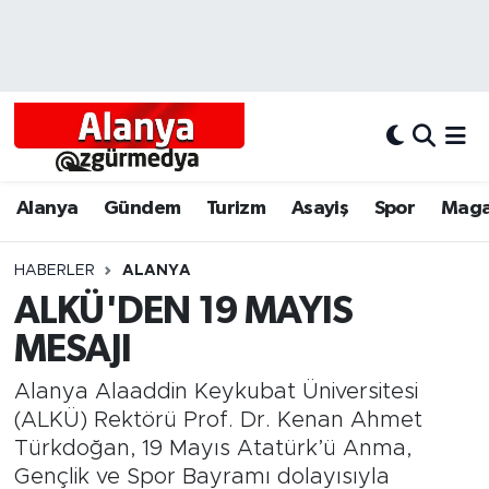
Alanya
Alanya Nöbetçi Eczaneler
Alanyum
Alanya Hava Durumu
Antalya
Alanya Trafik Yoğunluk Haritası
Alanya
Gündem
Turizm
Asayiş
Spor
Maga
Asayiş
Süper Lig Puan Durumu ve Fikstür
HABERLER
ALANYA
ALKÜ'DEN 19 MAYIS
Bölgesel
Tüm Manşetler
MESAJI
Dünya
Son Dakika Haberleri
Alanya Alaaddin Keykubat Üniversitesi
Eğitim
Haber Arşivi
(ALKÜ) Rektörü Prof. Dr. Kenan Ahmet
Türkdoğan, 19 Mayıs Atatürk’ü Anma,
Ekonomi
Gençlik ve Spor Bayramı dolayısıyla