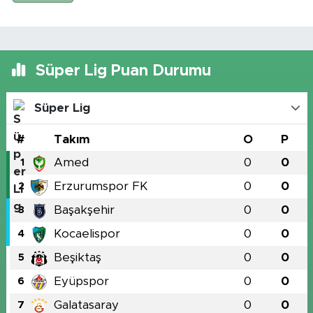
Süper Lig Puan Durumu
Süper Lig
#
Takım
O
P
Amed
0
0
1
Erzurumspor FK
0
0
2
Başakşehir
0
0
3
Kocaelispor
0
0
4
Beşiktaş
0
0
5
Eyüpspor
0
0
6
Galatasaray
0
0
7