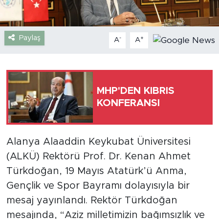
Türkiye
Paylaş
-
+
A
A
Yaşam
Yerel
MHP'DEN KIBRIS
KONFERANSI
Alanya Alaaddin Keykubat Üniversitesi
(ALKÜ) Rektörü Prof. Dr. Kenan Ahmet
Türkdoğan, 19 Mayıs Atatürk’ü Anma,
Gençlik ve Spor Bayramı dolayısıyla bir
mesaj yayınlandı. Rektör Türkdoğan
mesajında, “Aziz milletimizin bağımsızlık ve