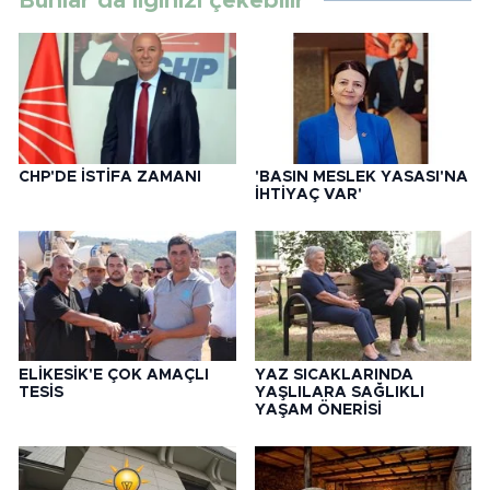
Bunlar da ilginizi çekebilir
CHP'DE İSTİFA ZAMANI
'BASIN MESLEK YASASI'NA
İHTİYAÇ VAR'
ELİKESİK'E ÇOK AMAÇLI
YAZ SICAKLARINDA
TESİS
YAŞLILARA SAĞLIKLI
YAŞAM ÖNERİSİ