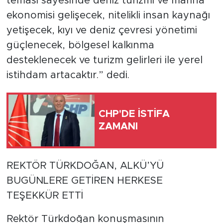
teması sayesinde deniz turizmi ve marina
ekonomisi gelişecek, nitelikli insan kaynağı
yetişecek, kıyı ve deniz çevresi yönetimi
güçlenecek, bölgesel kalkınma
desteklenecek ve turizm gelirleri ile yerel
istihdam artacaktır.” dedi.
CHP'DE İSTİFA
ZAMANI
REKTÖR TÜRKDOĞAN, ALKÜ’YÜ
BUGÜNLERE GETİREN HERKESE
TEŞEKKÜR ETTİ
Rektör Türkdoğan konuşmasının