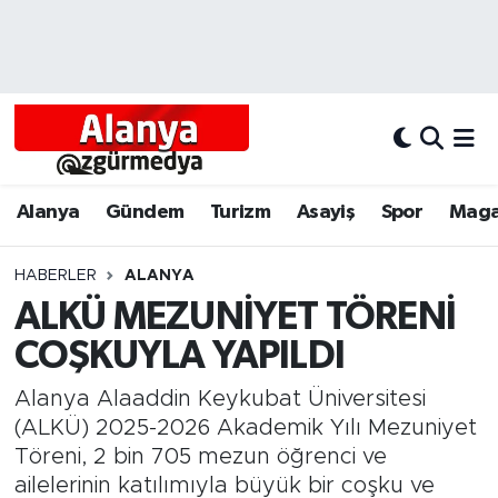
Alanya
Alanya Nöbetçi Eczaneler
Alanyum
Alanya Hava Durumu
Antalya
Alanya Trafik Yoğunluk Haritası
Alanya
Gündem
Turizm
Asayiş
Spor
Maga
Asayiş
Süper Lig Puan Durumu ve Fikstür
HABERLER
ALANYA
ALKÜ MEZUNİYET TÖRENİ
Bölgesel
Tüm Manşetler
COŞKUYLA YAPILDI
Dünya
Son Dakika Haberleri
Alanya Alaaddin Keykubat Üniversitesi
Eğitim
Haber Arşivi
(ALKÜ) 2025-2026 Akademik Yılı Mezuniyet
Töreni, 2 bin 705 mezun öğrenci ve
Ekonomi
ailelerinin katılımıyla büyük bir coşku ve