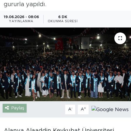
gururla yapıldı.
Gazipaşa
19.06.2026 - 08:06
6 DK
YAYINLANMA
OKUNMA SÜRESI
Güncel
Gündem
İnşaat-Emlak
Kültür-Sanat
Sağlık
Siyaset
Paylaş
-
+
A
A
Spor
Turizm
Alanya Alaaddin Keykubat Üniversitesi